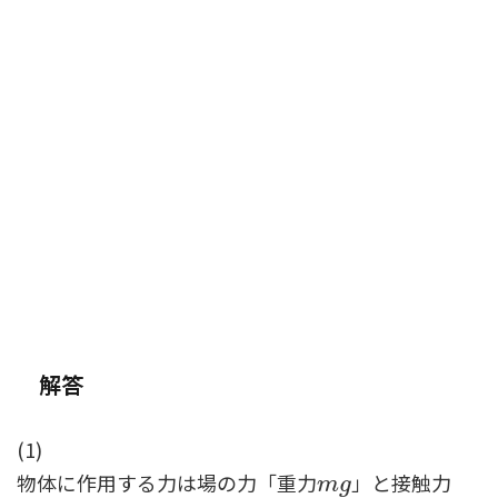
解答
(1)
物体に作用する力は場の力「重力
」と接触力
m
g
m
g