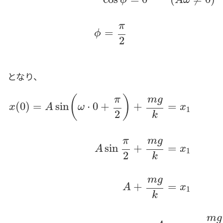
ϕ
A
ω
π
=
ϕ
2
となり、
(
)
π
m
g
(
0
)
=
sin
⋅
0
+
+
=
x
A
ω
x
1
2
k
π
m
g
sin
+
=
A
x
1
2
k
x
(
0
)
=
A
sin
(
ω
⋅
0
+
π
2
)
+
m
g
k
=
x
1
A
sin
π
2
+
m
g
k
=
x
1
A
+
m
g
k
m
g
+
=
A
x
1
k
m
g