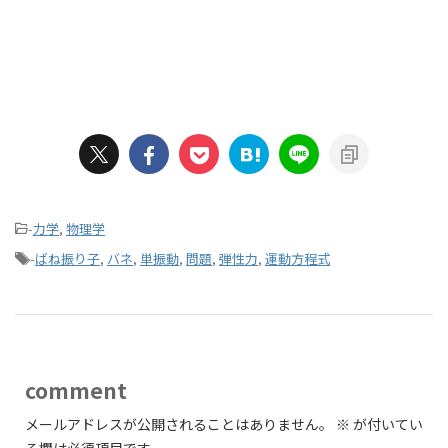
-
力学
,
物理学
-
ばね振り子
,
バネ
,
単振動
,
問題
,
弾性力
,
運動方程式
comment
メールアドレスが公開されることはありません。
※
が付いてい
る欄は必須項目です