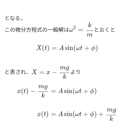
となる。
k
2
この微分方程式の一般解は
とおくと
ω
2
=
=
k
m
ω
m
X
(
t
)
=
A
sin
(
ω
t
+
ϕ
)
(
)
=
sin
(
+
)
X
t
A
ω
t
ϕ
m
g
と表され、
より
X
=
x
=
−
m
g
k
−
X
x
k
m
g
(
)
−
=
sin
(
+
)
x
t
A
ω
t
ϕ
k
x
(
t
)
−
m
g
k
=
A
sin
(
ω
t
+
ϕ
)
x
(
t
)
=
A
sin
(
ω
t
+
ϕ
)
+
m
g
k
m
g
(
)
=
sin
(
+
)
+
x
t
A
ω
t
ϕ
k