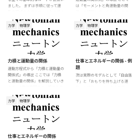
ました。 まずは手順に従って運
は「モーメントと角運動量の関
動方程式を立てます。 これまでの
係」を解説していきます。 この
講義からも分かるように、運動方
関係式ではベクトルの外積を用い
程式を軸に考えていくことが重要
るので、物理数学の確認をしてお
力学
物理学
力学
物理学
になります。 運動方程式を立て
くと良いでしょう。 3次元空間で
る 1. 作図をする 力学の問題を考
のモデルを考えてみましょう。 運
えるとき、最初に行うべきことは
動方程式は
**図を描くこと** です。 問題文
2026/6/5
2026/6/3
⃗
⃗
=
m
a
F
だけを読んで式を立てようとする
力積と運動量の関係
仕事とエネルギーの関係 - 例
と、力の向きや物体の運動方向を
m
a
→
=
F
→
m
d
v
→
d
t
=
F
→
⃗
d
題
v
⃗
見落としやすくなります。 まず
運動方程式から「力積と運動量の
=
m
F
d
t
は、物体の位置関係や運動の様子
関係式」の導出 ここでは「力積
次は実際のモデルとして「自由落
が分かるように、簡単な図を描き
と運動量の関係」を解説していき
となります。 この運動方程式の
下」と「おもりを持ち上げる運
ます。 たとえば、斜面上を運動
ます。 3次元空間での一般的なモ
両辺に対して「左 ...
動」を解説します。 自由落下の
する物体であれ ...
デルを考えてみましょう。 運動方
モデル 質量
の物体が自由落下
m
m
程式は
するモデルを考える。 「下向き
力学
物理学
を正」に軸を設定すると運動方程
⃗
⃗
=
m
a
F
式は
m
a
→
=
F
→
m
d
v
→
d
t
=
F
→
=
⃗
d
m
a
m
g
v
⃗
2026/6/3
=
m
F
d
t
m
a
=
m
g
m
d
v
d
t
=
m
g
d
v
仕事とエネルギーの関係
=
m
m
g
となります。 ここで、質量
が
m
m