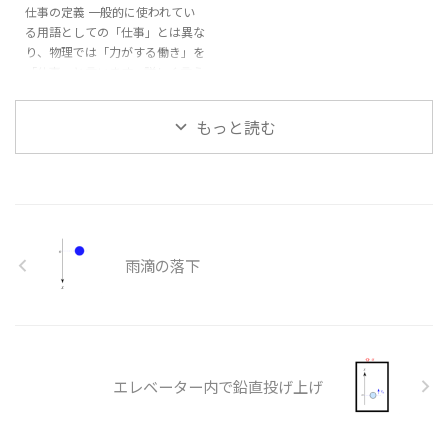
d
t
仕事の定義 一般的に使われてい
一定なら、左辺を積の微分として
となります。(ここまでの手順は
る用語としての「仕事」とは異な
まとめて $$ \begin{aligned}
前述(内部link)を参照) この運動方
り、物理では「力がする働き」を
\frac{\diff ...
程式の両辺を
d
で積分し $\diff
d
x
x
「仕事」と言います。詳しく言う
x = v \diff t ...
と、「物体に力を加えて物体を移
動させること」を「仕事」としま
もっと読む
⃗
す。 従って、「力
」と「変位
F
→
F
⃗
」が重要になります。 図の様に
x
→
x
⃗
直線上の物体に力
を加えて変
F
→
F
⃗
位
させたとします。 この場合
x
→
x
(力と変位が同一直線上の場合) の
仕事
は $$ \begin{aligned} W
W
W
=|\vec{F}||\vec{x}| ...
雨滴の落下
エレベーター内で鉛直投げ上げ