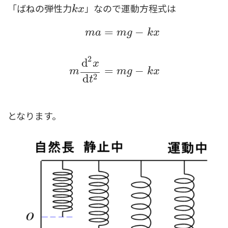
「ばねの弾性力
」なので運動方程式は
k
x
k
x
=
−
m
a
m
g
k
x
m
a
=
m
g
−
k
x
m
d
2
x
d
t
2
=
m
g
−
k
x
2
d
x
=
−
m
m
g
k
x
2
d
t
となります。