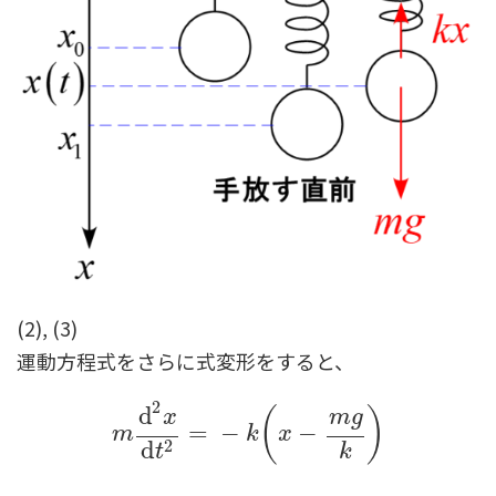
(2), (3)
運動方程式をさらに式変形をすると、
2
d
(
)
x
m
g
m
d
2
x
d
t
2
=
−
k
(
x
−
m
g
k
)
=
−
−
m
k
x
2
d
k
t