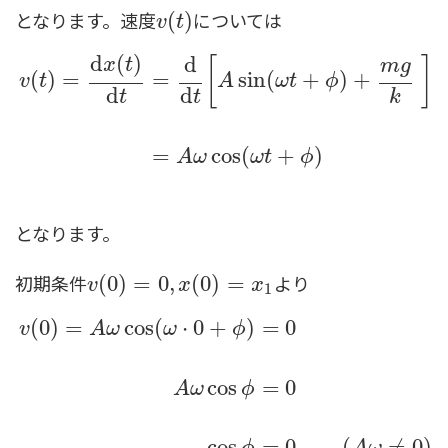
となります。速度
については
v
(
(
t
)
)
v
t
d
(
)
d
[
]
x
t
m
g
(
)
=
=
sin
(
+
)
+
v
t
A
ω
t
ϕ
d
d
t
t
k
v
(
t
)
=
d
x
(
t
)
d
t
=
d
d
t
[
A
sin
(
ω
t
+
ϕ
)
+
m
g
k
]
=
A
ω
cos
(
ω
t
+
ϕ
)
=
cos
(
+
)
A
ω
ω
t
ϕ
となります。
初期条件
より
v
(
(
0
0
)
)
=
0
=
,
x
(
0
0
,
)
=
x
(
1
0
)
=
v
x
x
1
(
0
)
=
cos
(
⋅
0
+
)
=
0
v
A
ω
ω
ϕ
cos
=
0
A
ω
ϕ
v
(
0
)
=
A
ω
cos
(
ω
⋅
0
+
ϕ
)
=
0
A
ω
cos
ϕ
=
0
cos
ϕ
=
0
(
A
ω
≠
0
)
ϕ
=
cos
=
0
(
≠
0
)