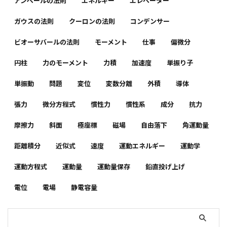
アンペールの法則
エネルギー
エレベーター
ガウスの法則
クーロンの法則
コンデンサー
ビオーサバールの法則
モーメント
仕事
偏微分
円柱
力のモーメント
力積
加速度
単振り子
単振動
問題
変位
変数分離
外積
導体
張力
微分方程式
慣性力
慣性系
成分
抗力
摩擦力
斜面
極座標
磁場
自由落下
角運動量
距離積分
近似式
速度
運動エネルギー
運動学
運動方程式
運動量
運動量保存
鉛直投げ上げ
電位
電場
静電容量