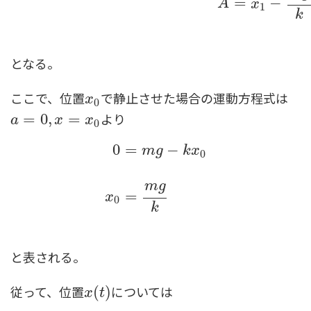
=
−
A
x
1
k
となる。
ここで、位置
で静止させた場合の運動方程式は
x
0
x
0
より
a
=
=
0
,
x
0
=
,
x
0
=
a
x
x
0
0
=
−
m
g
k
x
0
0
=
m
g
−
k
x
0
x
0
=
m
g
k
m
g
=
x
0
k
と表される。
従って、位置
については
x
(
(
t
)
)
x
t