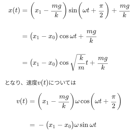
(
)
(
)
m
g
π
m
g
(
)
=
−
sin
+
+
x
t
x
ω
t
1
2
k
k
m
g
=
−
cos
+
(
)
x
(
t
)
=
(
x
1
−
m
g
k
)
sin
(
ω
t
+
π
2
)
+
m
g
k
=
(
x
1
−
x
0
)
cos
ω
t
+
m
g
x
x
ω
t
1
0
k
−
−
−
√
k
m
g
=
−
cos
+
(
)
x
x
t
1
0
m
k
となり、速度
については
v
(
(
t
)
)
v
t
(
)
(
)
m
g
π
(
)
=
−
cos
+
v
t
x
ω
ω
t
1
2
k
=
−
−
sin
(
)
x
x
ω
ω
t
1
0
v
(
t
)
=
(
x
1
−
m
g
k
)
ω
cos
(
ω
t
+
π
2
)
=
−
(
x
1
−
x
0
)
ω
sin
ω
t
=
(