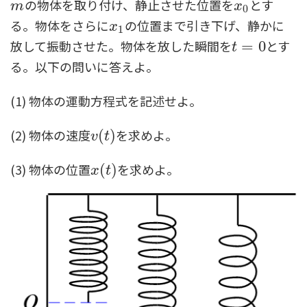
の物体を取り付け、静止させた位置を
とす
m
x
0
m
x
0
る。物体をさらに
の位置まで引き下げ、静かに
x
1
x
1
放して振動させた。物体を放した瞬間を
とす
t
=
=
0
0
t
る。以下の問いに答えよ。
(1) 物体の運動方程式を記述せよ。
(2) 物体の速度
を求めよ。
v
(
(
t
)
)
v
t
(3) 物体の位置
を求めよ。
x
(
(
t
)
)
x
t