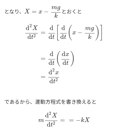
m
g
となり、
とおくと
X
=
x
=
−
m
g
k
−
X
x
k
2
d
d
d
[
(
)
]
X
m
g
=
−
x
2
d
d
d
t
t
k
t
d
2
X
d
t
2
=
d
d
t
[
d
d
t
(
x
−
m
g
k
)
]
=
d
d
t
(
d
x
d
t
)
=
d
2
x
d
d
d
(
)
x
=
d
d
t
t
2
d
x
=
2
d
t
であるから、運動方程式を書き換えると
2
d
X
m
d
2
X
d
t
2
=
=
−
k
X
=
=
−
m
k
X
2
d
t