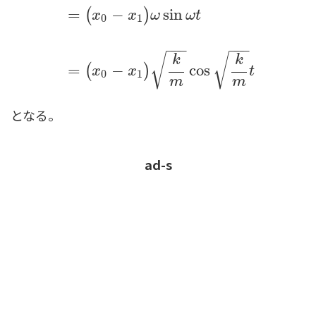
=
−
sin
(
)
x
x
ω
ω
t
0
1
−
−
−
−
−
−
√
√
k
k
=
−
cos
(
)
x
x
t
0
1
m
m
となる。
ad-s