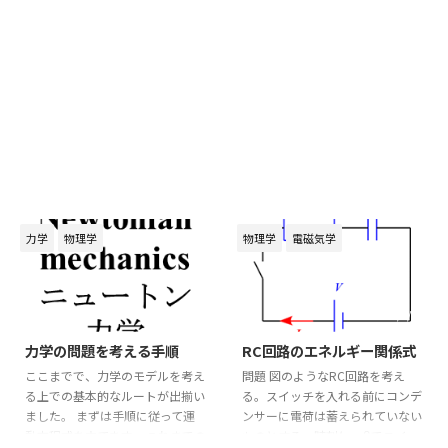
力学
物理学
物理学
電磁気学
2026/6/6
2024/9/25
力学の問題を考える手順
RC回路のエネルギー関係式
ここまでで、力学のモデルを考え
問題 図のようなRC回路を考え
る上での基本的なルートが出揃い
る。スイッチを入れる前にコンデ
ました。 まずは手順に従って運
ンサーに電荷は蓄えられていない
動方程式を立てます。 これまでの
ものとする。時刻
=
0
でスイッ
t
=
0
t