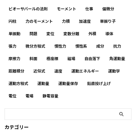
ビオーサバールの法則
モーメント
仕事
偏微分
円柱
力のモーメント
力積
加速度
単振り子
単振動
問題
変位
変数分離
外積
導体
張力
微分方程式
慣性力
慣性系
成分
抗力
摩擦力
斜面
極座標
磁場
自由落下
角運動量
距離積分
近似式
速度
運動エネルギー
運動学
運動方程式
運動量
運動量保存
鉛直投げ上げ
電位
電場
静電容量
カテゴリー