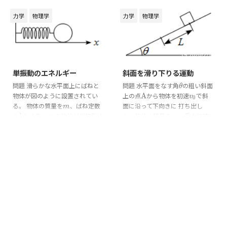
講義からも分かるように、運動方
チを入れたとして以下の問いに答
程式を軸に考えていくことが重要
えよ。 (1) この回路の回路方程式
力学
物理学
力学
物理学
になります。 運動方程式を立て
を記述せよ。ある時刻
における
t
t
る 1. 作図をする 力学の問題を考
コンデンサーの電荷を
(
)
とし
Q
(
t
)
Q
t
えるとき、最初に行うべきことは
てよい。 (2) 時計回りの向きを正
**図を描くこと** です。 問題文
として、
=
0
における電流
(
0
)
2020/2/11
2020/2/11
t
=
0
I
(
0
)
t
I
だけを読んで式を立てようとする
を求めよ。 (3) 十分に時間が経っ
単振動のエネルギー
斜面を滑り下りる運動
と、力の向きや物体の運動方向を
た後のコンデンサーの電荷
見落としやすくなります。 まず
(
∞
)
を求めよ。 (4)
−
グラ
Q
(
∞
)
Q
−
t
問題 滑らかな水平面上にばねと
問題 水平面をなす角
の粗い斜面
θ
Q
Q
t
θ
は、物体の位置関係や運動の様子
フを描け。また、
−
グラフの
Q
−
t
物体が図のように設置されてい
上の点
A
から物体を初速
で斜
A
v
0
Q
t
v
0
が分かるように、簡単な図を描き
原点での傾きを求めよ。 ...
る。 物体の質量を
、ばね定数
面に沿って下向きに 打ち出し
m
m
ます。 たとえば、斜面上を運動
を
とする。 この物体が単振動す
た。物体の質量を
、重力加速
k
m
k
m
する物体であれ ...
る時、エネルギー保存則が成立す
度を
、動摩擦係数を
とする。
g
μ
k
g
μ
k
ることを運動方程式から導け。
点
A
から距離
だけ進んだ点
B
に
A
L
B
L
解答 物体に作用する力は ばねの
おいて以下の問いに答えよ。 (1)
復元力の大きさ
のみである。
重力がした仕事を求めよ。 (2) 垂
k
x
k
x
従って運動方程式は
直抗力がした仕事を求めよ。 (3)
動摩擦力がした仕事を求めよ。
d
v
m
d
v
d
t
=
−
k
x
=
−
(4) 点
B
における速度
を求め
B
v
1
m
k
x
v
1
d
t
よ。 解答 この運動 ...
となる。 両辺を
で積分すると
x
x
\begin{align*} \int m\frac{\diff
v}{\diff ...