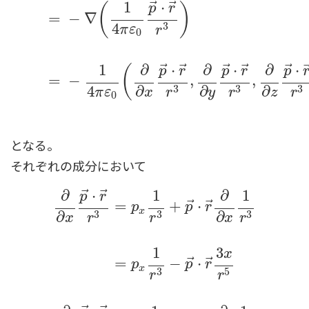
⃗
⃗
1
⋅
(
)
p
r
=
−
∇
E
(
r
)
=
−
∇
ϕ
=
−
∇
(
1
4
π
ε
0
p
→
⋅
r
→
r
3
)
=
−
1
4
π
ε
0
(
∂
∂
x
p
→
⋅
r
3
4
π
ε
r
0
⃗
⃗
⃗
⃗
⃗
1
∂
⋅
∂
⋅
∂
⋅
(
p
r
p
r
p
=
−
,
,
3
3
3
4
∂
∂
∂
π
ε
x
y
z
r
r
r
0
となる。
それぞれの成分において
⃗
⃗
∂
⋅
1
∂
1
p
r
⃗
⃗
=
+
⋅
p
p
r
x
3
3
3
∂
∂
x
x
r
r
r
1
3
x
⃗
⃗
=
−
⋅
p
p
r
x
3
5
r
r