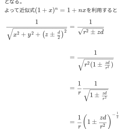
となる。
よって近似式
を利用すると
(
(
1
1
+
+
x
)
n
=
)
1
+
n
=
x
1
+
n
x
n
x
1
1
=
−
−
−
−
−
−
−
−
−
−
−
−
−
−
−
−
−
−
−
−
−
√
√
2
±
2
r
z
d
2
2
d
+
+
±
(
)
x
y
z
2
1
=
−
−
−
−
−
−
−
−
√
2
z
d
(
1
±
)
r
2
r
1
1
=
−
−
−
−
−
√
r
z
d
1
±
2
r
1
x
2
+
y
2
+
(
z
±
d
2
)
2
=
1
r
2
±
z
d
=
1
r
2
(
1
±
z
d
r
2
)
=
1
r
1
1
±
z
d
r
2
1
−
1
(
)
z
d
2
=
1
±
2
r
r