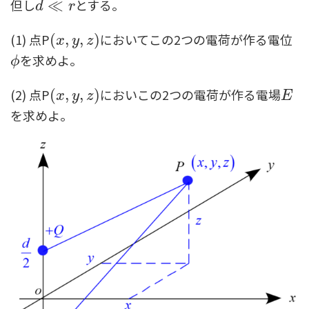
但し
とする。
d
≪
≪
r
d
r
(1) 点P
においてこの2つの電荷が作る電位
(
(
x
,
y
,
,
z
,
)
)
x
y
z
を求めよ。
ϕ
ϕ
(2) 点P
においこの2つの電荷が作る電場
(
(
x
,
y
,
,
z
,
)
)
E
x
y
z
E
を求めよ。