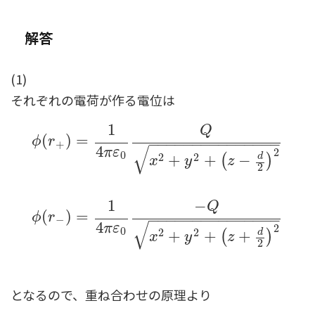
解答
(1)
それぞれの電荷が作る電位は
1
Q
(
)
=
ϕ
r
−
−
−
−
−
−
−
−
−
−
−
−
−
−
−
+
√
4
π
ε
2
0
2
2
d
+
+
−
(
)
x
y
z
2
ϕ
(
r
+
)
=
1
4
π
ε
0
Q
x
2
+
y
2
+
(
z
−
d
2
)
2
ϕ
(
r
−
)
=
1
4
π
ε
0
−
Q
x
2
+
1
−
Q
(
)
=
ϕ
r
−
−
−
−
−
−
−
−
−
−
−
−
−
−
−
−
√
4
π
ε
2
0
2
2
d
+
+
+
(
)
x
y
z
2
となるので、重ね合わせの原理より