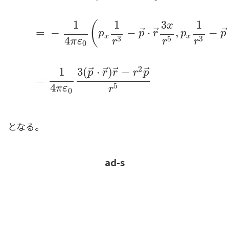
1
1
3
1
(
x
⃗
⃗
E
(
r
)
=
−
1
4
π
ε
0
(
∂
∂
x
p
→
⋅
r
→
r
3
,
∂
∂
y
p
→
⋅
r
→
r
3
,
∂
∂
z
p
=
−
−
⋅
,
−
p
p
r
p
p
x
x
3
3
4
5
π
ε
r
r
r
0
2
⃗
⃗
⃗
⃗
3
(
⋅
)
−
1
p
r
r
r
p
=
4
5
π
ε
r
0
となる。
ad-s