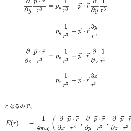
⃗
⃗
∂
⋅
1
∂
1
p
r
⃗
⃗
=
+
⋅
p
p
r
y
3
3
3
∂
∂
y
y
r
r
r
∂
∂
x
p
→
⋅
r
→
r
3
=
p
x
1
r
3
+
p
→
⋅
r
→
∂
∂
x
1
r
3
=
p
x
1
1
3
y
⃗
⃗
=
−
⋅
p
p
r
y
3
5
r
r
⃗
⃗
∂
⋅
1
∂
1
p
r
⃗
⃗
=
+
⋅
p
p
r
z
3
3
3
∂
∂
z
z
r
r
r
1
3
z
⃗
⃗
=
−
⋅
p
p
r
z
3
5
r
r
となるので、
⃗
⃗
⃗
⃗
⃗
1
∂
⋅
∂
⋅
∂
⋅
(
p
r
p
r
p
(
)
=
−
,
,
E
r
3
3
3
4
∂
∂
∂
π
ε
x
y
z
r
r
r
0