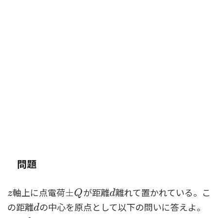
問題
軸上に点電荷
が距離
離れて置かれている。こ
z
±
±
Q
d
z
Q
d
の距離
の中心を原点として以下の問いに答えよ。
d
d