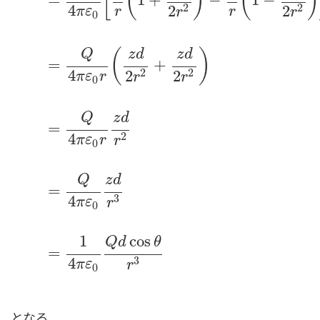
[
(
)
(
)
4
2
2
2
2
π
ε
r
r
r
r
0
(
)
Q
z
d
z
d
=
+
4
2
2
2
2
π
ε
r
r
r
0
ϕ
(
r
)
=
Q
4
π
ε
0
[
1
x
2
+
y
2
+
(
z
−
d
2
)
2
−
1
x
2
+
y
2
+
(
z
+
d
2
)
2
]
=
Q
4
Q
z
d
=
4
2
π
ε
r
r
0
Q
z
d
=
3
4
π
ε
r
0
1
cos
Q
d
θ
=
3
4
π
ε
r
0
となる。