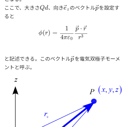
ここで、大きさ
、向き
のベクトル
を設定す
⃗
⃗
Q
d
e
→
z
p
→
Q
d
e
p
z
ると
⃗
⃗
1
⋅
p
r
ϕ
(
r
)
=
1
4
π
ε
0
p
→
⋅
r
→
r
3
(
)
=
ϕ
r
3
4
π
ε
r
0
と記述できる。このベクトル
を電気双極子モーメ
⃗
p
→
p
ントと呼ぶ。