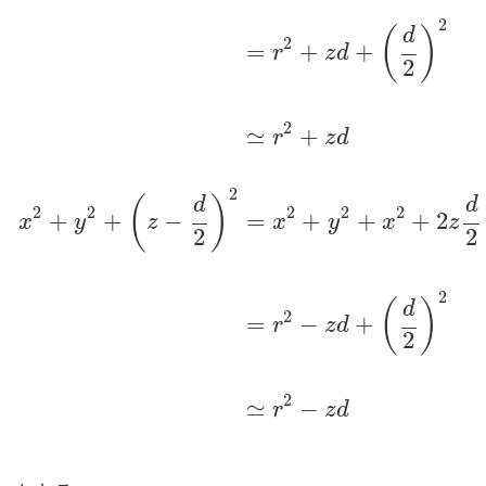
2
(
)
d
2
=
+
+
r
z
d
2
2
≃
+
r
z
d
x
2
+
y
2
+
(
z
+
d
2
)
2
=
x
2
+
y
2
+
x
2
+
2
z
d
2
+
(
d
2
)
2
=
r
2
+
z
d
+
(
d
2
)
2
(
)
d
d
2
2
2
2
2
+
+
−
=
+
+
+
2
x
y
z
x
y
x
z
2
2
2
(
)
d
2
=
−
+
r
z
d
2
2
≃
−
r
z
d