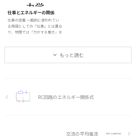
⃗
2026/6/3
=
m
F
d
t
m
a
=
m
g
m
d
v
d
t
=
m
g
d
v
仕事とエネルギーの関係
=
m
m
g
となります。 ここで、質量
が
m
m
d
t
仕事の定義 一般的に使われてい
一定なら、左辺を積の微分として
となります。(ここまでの手順は
る用語としての「仕事」とは異な
まとめて $$ \begin{aligned}
前述(内部link)を参照) この運動方
り、物理では「力がする働き」を
\frac{\diff ...
程式の両辺を
d
で積分し $\diff
d
x
x
「仕事」と言います。詳しく言う
x = v \diff t ...
と、「物体に力を加えて物体を移
動させること」を「仕事」としま
もっと読む
⃗
す。 従って、「力
」と「変位
F
→
F
⃗
」が重要になります。 図の様に
x
→
x
⃗
直線上の物体に力
を加えて変
F
→
F
⃗
位
させたとします。 この場合
x
→
x
(力と変位が同一直線上の場合) の
仕事
は $$ \begin{aligned} W
W
W
=|\vec{F}||\vec{x}| ...
RC回路のエネルギー関係式
交流の平均電流