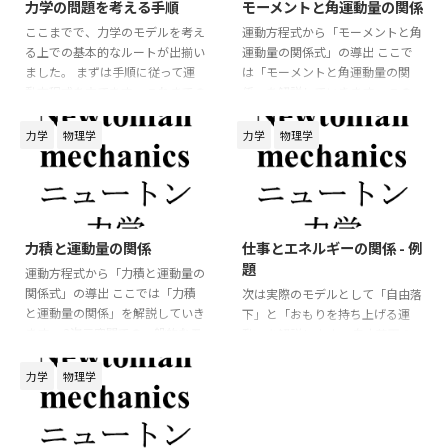
力学の問題を考える手順
モーメントと角運動量の関係
ここまでで、力学のモデルを考え
運動方程式から「モーメントと角
る上での基本的なルートが出揃い
運動量の関係式」の導出 ここで
ました。 まずは手順に従って運
は「モーメントと角運動量の関
動方程式を立てます。 これまでの
係」を解説していきます。 この
講義からも分かるように、運動方
関係式ではベクトルの外積を用い
程式を軸に考えていくことが重要
るので、物理数学の確認をしてお
力学
物理学
力学
物理学
になります。 運動方程式を立て
くと良いでしょう。 3次元空間で
る 1. 作図をする 力学の問題を考
のモデルを考えてみましょう。 運
えるとき、最初に行うべきことは
動方程式は
**図を描くこと** です。 問題文
2026/6/5
2026/6/3
⃗
⃗
=
m
a
F
だけを読んで式を立てようとする
力積と運動量の関係
仕事とエネルギーの関係 - 例
と、力の向きや物体の運動方向を
m
a
→
=
F
→
m
d
v
→
d
t
=
F
→
⃗
d
題
v
⃗
見落としやすくなります。 まず
運動方程式から「力積と運動量の
=
m
F
d
t
は、物体の位置関係や運動の様子
関係式」の導出 ここでは「力積
次は実際のモデルとして「自由落
が分かるように、簡単な図を描き
と運動量の関係」を解説していき
となります。 この運動方程式の
下」と「おもりを持ち上げる運
ます。 たとえば、斜面上を運動
ます。 3次元空間での一般的なモ
両辺に対して「左 ...
動」を解説します。 自由落下の
する物体であれ ...
デルを考えてみましょう。 運動方
モデル 質量
の物体が自由落下
m
m
程式は
するモデルを考える。 「下向き
力学
物理学
を正」に軸を設定すると運動方程
⃗
⃗
=
m
a
F
式は
m
a
→
=
F
→
m
d
v
→
d
t
=
F
→
=
⃗
d
m
a
m
g
v