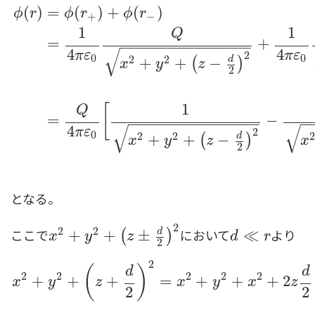
(
)
=
(
)
+
(
)
ϕ
r
ϕ
r
ϕ
r
+
−
1
1
Q
=
+
−
−
−
−
−
−
−
−
−
−
−
−
−
−
−
√
4
4
π
ε
π
ε
2
0
0
2
2
d
+
+
−
(
)
x
y
z
2
ϕ
(
r
)
=
ϕ
(
r
+
)
+
ϕ
(
r
−
)
=
1
4
π
ε
0
Q
x
2
+
y
2
+
(
z
−
d
2
)
2
+
1
4
π
ε
0
−
Q
1
[
Q
=
−
−
−
−
−
−
−
−
−
−
−
−
−
−
−
−
−
√
√
4
π
ε
2
0
2
2
d
+
+
−
(
)
x
y
z
x
2
となる。
2
2
2
ここで
において
より
d
x
2
+
+
y
2
+
(
z
±
+
d
2
)
2
±
d
≪
≪
r
(
)
x
y
z
d
r
2
2
(
)
d
d
2
2
2
2
2
+
+
+
=
+
+
+
2
x
y
z
x
y
x
z
2
2