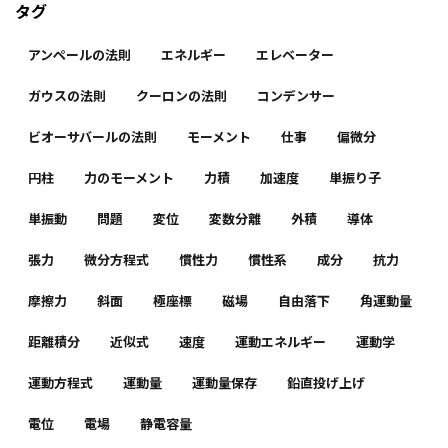
タグ
アンペールの法則
エネルギー
エレベーター
ガウスの法則
クーロンの法則
コンデンサー
ビオーサバールの法則
モーメント
仕事
偏微分
円柱
力のモーメント
力積
加速度
単振り子
単振動
問題
変位
変数分離
外積
導体
張力
微分方程式
慣性力
慣性系
成分
抗力
摩擦力
斜面
極座標
磁場
自由落下
角運動量
距離積分
近似式
速度
運動エネルギー
運動学
運動方程式
運動量
運動量保存
鉛直投げ上げ
電位
電場
静電容量