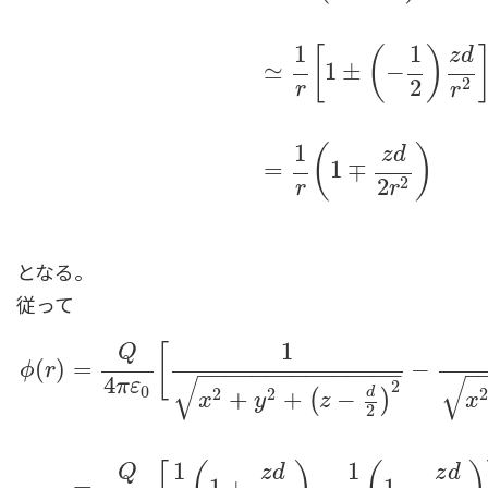
1
1
[
(
)
z
d
≃
1
±
−
2
2
r
r
1
(
)
z
d
=
1
∓
2
2
r
r
となる。
従って
1
[
Q
(
)
=
−
ϕ
r
−
−
−
−
−
−
−
−
−
−
−
−
−
−
−
−
√
√
4
π
ε
2
0
2
2
d
+
+
−
(
)
x
y
z
x
2
1
1
Q
z
d
z
d
=
1
+
−
1
−