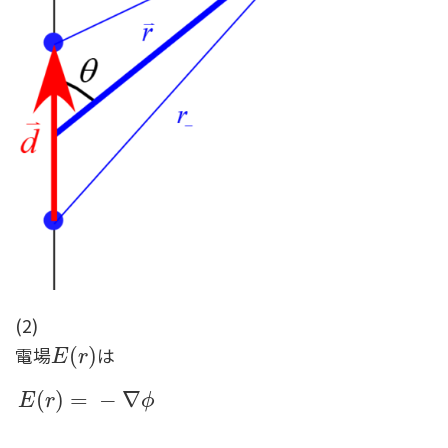
(2)
電場
は
E
(
(
r
)
)
E
r
(
)
=
−
∇
E
r
ϕ