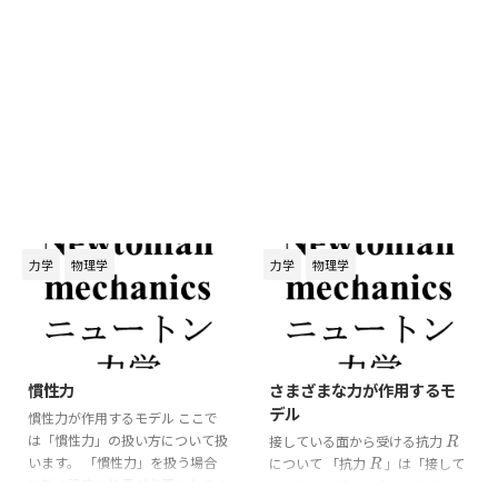
力学
物理学
力学
物理学
2026/5/10
2026/5/10
慣性力
さまざまな力が作用するモ
デル
慣性力が作用するモデル ここで
は「慣性力」の扱い方について扱
接している面から受ける抗力
R
R
います。 「慣性力」を扱う場合
について 「抗力
」は「接して
R
R
は軸の設定に注意が必要になりま
いる面から受ける力」になりま