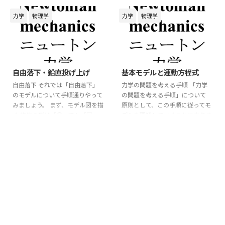
す。 「乗り物の内 (並進座標系)」
す。 「抗力
」の正体は「分子
R
R
と「乗り物の外 (慣性座標系)」の
間力 (電気的な力)」です。 分子や
力学
物理学
力学
物理学
2
つの座標系について考えます。
2
原子の一つ一つの力を「まとめて
「静止している座標系 (慣性座標
抗力
」として表しています。
R
R
系)」を「座標
1
(図の黒)」と
1
「抗力
」の鉛直線からの傾き
R
R
し、「慣性系に対して動いている
2026/5/9
2026/5/9
は「水平方向から受ける力(の合
⃗
(加速度運動
)座標系 (並進座標
a
→
力)」によって変化します。 接触
a
自由落下・鉛直投げ上げ
基本モデルと運動方程式
系) 」を「座標
2
(図の青)」と設
2
面において水平方向の変形が生じ
定します。 「慣性座標系」と
るため、分子間反発力の合力が傾
自由落下 それでは「自由落下」
力学の問題を考える手順 「力学
は、等速直線運動をしている座標
くことになります。 左側から力
のモデルについて手順通りやって
の問題を考える手順」について
系を含む、ニュートンの運動方 ...
を受けると図のように物体と床の
みましょう。 まず、モデル図を描
原則として、この手順に従ってモ
接触面がせん断変形により反発が
く 物体の形は「〇」でも「□」
デルを理解していくことになりま
大きくなり左に傾き ...
でもいいです。実際の計算は「質
す。 段々慣れてくると「また、
点」として扱うので図での大きさ
この流れか」なんて感じることで
は適当でも問題は無いです。
しょう。 しかし、毎回同じ流れ
「質点」とは「質量を
1
点に集中
で考えるので身につきます。 で
1
させたもの(通常は重心)」として
は手順について見てみましょう。
扱うということです。 続いて
左側の赤枠は作業の流れが書いて
「軸の設定」になります。 「自
あります。 ① 作図 ② 軸の設定
由落下」は下に落ちるので「進行
③ 力の矢印 ④ 運動方程式 の順で
方向を正に設定」し、
=
0
で
作業を進めていきます。 それで
t
=
0
t
=
0
としてみましょう。 さら
は、順に詳しく説明していきま
x
=
0
x