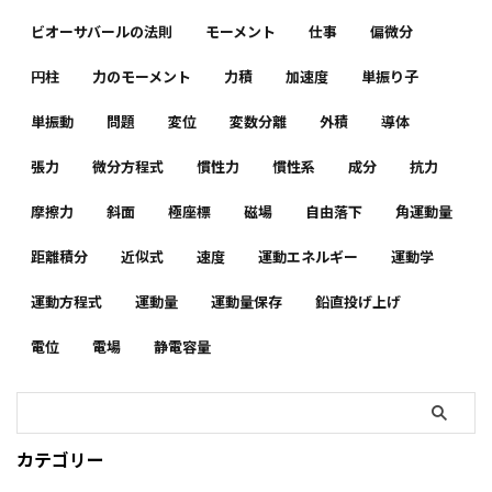
ビオーサバールの法則
モーメント
仕事
偏微分
円柱
力のモーメント
力積
加速度
単振り子
単振動
問題
変位
変数分離
外積
導体
張力
微分方程式
慣性力
慣性系
成分
抗力
摩擦力
斜面
極座標
磁場
自由落下
角運動量
距離積分
近似式
速度
運動エネルギー
運動学
運動方程式
運動量
運動量保存
鉛直投げ上げ
電位
電場
静電容量
カテゴリー