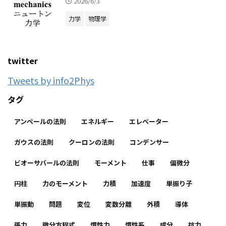
2026/6/3
力学
物理学
twitter
Tweets by info2Phys
タグ
アンペールの法則
エネルギー
エレベーター
ガウスの法則
クーロンの法則
コンデンサー
ビオーサバールの法則
モーメント
仕事
偏微分
円柱
力のモーメント
力積
加速度
単振り子
単振動
問題
変位
変数分離
外積
導体
張力
微分方程式
慣性力
慣性系
成分
抗力