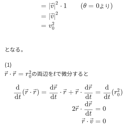
2
⃗
=
|
|
⋅
1
(
=
0
)
v
θ
よ
り
2
⃗
=
|
|
v
2
=
v
0
となる。
(1)
2
の両辺を
で微分すると
⃗
⃗
r
→
⋅
⋅
r
→
=
=
r
0
2
t
r
r
r
t
0
⃗
⃗
d
d
d
d
r
r
2
⃗
⃗
⃗
⃗
(
⋅
)
=
⋅
+
⋅
=
(
)
r
r
r
r
r
0
d
d
d
d
t
t
t
t
⃗
d
d
d
t
(
r
→
⋅
r
→
)
=
d
r
→
d
t
⋅
r
→
+
r
→
⋅
d
r
→
d
t
=
d
d
t
(
r
0
2
)
2
r
r
⃗
2
⋅
=
0
r
d
t
⃗
⃗
⋅
=
0
r
v