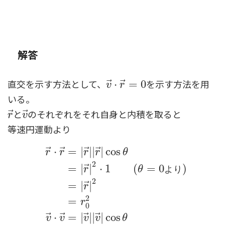
解答
直交を示す方法として、
を示す方法を用
⃗
⃗
v
→
⋅
⋅
r
→
=
=
0
0
v
r
いる。
と
のそれぞれをそれ自身と内積を取ると
⃗
⃗
r
→
v
→
r
v
等速円運動より
⃗
⃗
⃗
⃗
⋅
=
|
|
|
|
cos
r
r
r
r
θ
2
⃗
=
|
|
⋅
1
(
=
0
)
r
θ
よ
り
2
⃗
=
|
|
r
2
=
r
0
r
→
⋅
r
→
=
|
r
→
|
|
r
→
|
cos
θ
=
|
r
→
|
2
⋅
1
(
θ
=
0
より)
=
|
r
⃗
⃗
⃗
⃗
⋅
=
|
|
|
|
cos
v
v
v
v
θ