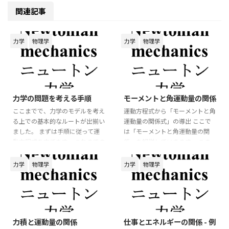
関連記事
力学
物理学
力学
物理学
2026/6/6
2026/6/5
力学の問題を考える手順
モーメントと角運動量の関係
ここまでで、力学のモデルを考え
運動方程式から「モーメントと角
る上での基本的なルートが出揃い
運動量の関係式」の導出 ここで
ました。 まずは手順に従って運
は「モーメントと角運動量の関
動方程式を立てます。 これまでの
係」を解説していきます。 この
講義からも分かるように、運動方
関係式ではベクトルの外積を用い
程式を軸に考えていくことが重要
るので、物理数学の確認をしてお
力学
物理学
力学
物理学
になります。 運動方程式を立て
くと良いでしょう。 3次元空間で
る 1. 作図をする 力学の問題を考
のモデルを考えてみましょう。 運
えるとき、最初に行うべきことは
動方程式は
**図を描くこと** です。 問題文
2026/6/5
2026/6/3
⃗
⃗
=
m
a
F
だけを読んで式を立てようとする
力積と運動量の関係
仕事とエネルギーの関係 - 例
と、力の向きや物体の運動方向を
m
a
→
=
F
→
m
d
v
→
d
t
=
F
→