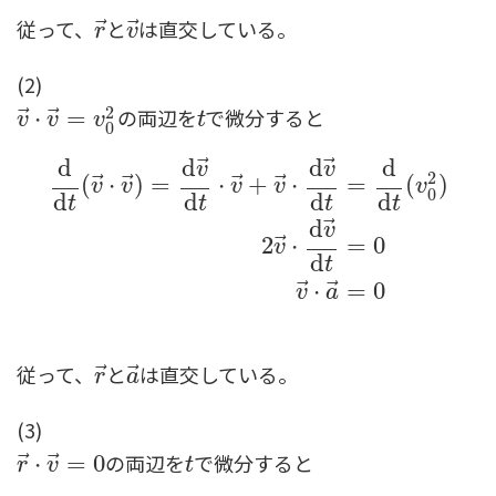
従って、
と
は直交している。
⃗
⃗
r
→
v
→
r
v
(2)
2
の両辺を
で微分すると
⃗
⃗
v
→
⋅
⋅
v
→
=
=
v
0
2
t
v
v
v
t
0
⃗
⃗
d
d
d
d
v
v
2
⃗
⃗
⃗
⃗
(
⋅
)
=
⋅
+
⋅
=
(
)
v
v
v
v
v
0
d
d
d
d
t
t
t
t
⃗
d
d
t
(
v
→
⋅
v
→
)
=
d
v
→
d
t
⋅
v
→
+
v
→
d
⋅
d
v
→
d
t
=
d
d
t
(
v
0
2
)
2
v
v
⃗
2
⋅
=
0
v
d
t
⃗
⃗
⋅
=
0
v
a
従って、
と
は直交している。
⃗
⃗
r
→
a
→
r
a
(3)
の両辺を
で微分すると
⃗
⃗
r
→
⋅
⋅
v
→
=
=
0
0
t
r
v
t