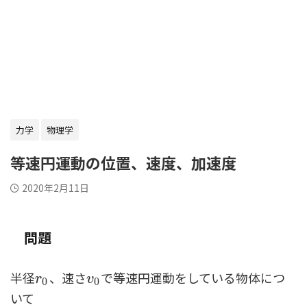
力学
物理学
等速円運動の位置、速度、加速度
2020年2月11日
問題
半径
、速さ
で等速円運動をしている物体につ
r
0
v
0
r
v
0
0
いて