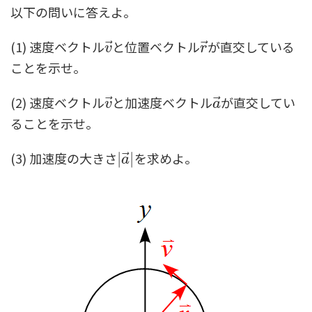
以下の問いに答えよ。
(1) 速度ベクトル
と位置ベクトル
が直交している
⃗
⃗
v
→
r
→
v
r
ことを示せ。
(2) 速度ベクトル
と加速度ベクトル
が直交してい
⃗
⃗
v
→
a
→
v
a
ることを示せ。
(3) 加速度の大きさ
を求めよ。
⃗
|
|
a
→
|
|
a