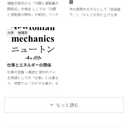
⃗
d
題
v
⃗
見落としやすくなります。 まず
運動方程式から「力積と運動量の
=
m
F
d
t
は、物体の位置関係や運動の様子
関係式」の導出 ここでは「力積
次は実際のモデルとして「自由落
が分かるように、簡単な図を描き
と運動量の関係」を解説していき
となります。 この運動方程式の
下」と「おもりを持ち上げる運
ます。 たとえば、斜面上を運動
ます。 3次元空間での一般的なモ
両辺に対して「左 ...
動」を解説します。 自由落下の
する物体であれ ...
デルを考えてみましょう。 運動方
モデル 質量
の物体が自由落下
m
m
程式は
するモデルを考える。 「下向き
力学
物理学
を正」に軸を設定すると運動方程
⃗
⃗
=
m
a
F
式は
m
a
→
=
F
→
m
d
v
→
d
t
=
F
→
=
⃗
d
m
a
m
g
v
⃗
2026/6/3
=
m
F
d
t
m
a
=
m
g
m
d
v
d
t
=
m
g
d
v
仕事とエネルギーの関係
=
m
m
g
となります。 ここで、質量
が
m
m
d
t
仕事の定義 一般的に使われてい
一定なら、左辺を積の微分として
となります。(ここまでの手順は
る用語としての「仕事」とは異な
まとめて $$ \begin{aligned}
前述(内部link)を参照) この運動方
り、物理では「力がする働き」を
\frac{\diff ...
程式の両辺を
d
で積分し $\diff
d
x
x
「仕事」と言います。詳しく言う
x = v \diff t ...
と、「物体に力を加えて物体を移
動させること」を「仕事」としま
もっと読む
⃗
す。 従って、「力
」と「変位
F
→
F
⃗
」が重要になります。 図の様に
x
→
x
⃗
直線上の物体に力
を加えて変
F
→
F
⃗
位
させたとします。 この場合
x
→
x