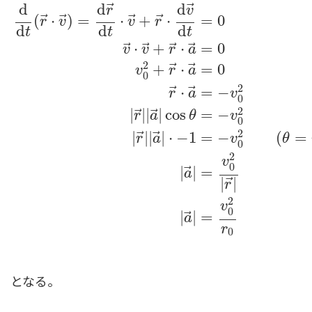
⃗
⃗
d
d
d
r
v
⃗
⃗
⃗
⃗
(
⋅
)
=
⋅
+
⋅
=
0
r
v
v
r
d
d
d
t
t
t
⃗
⃗
⃗
⃗
⋅
+
⋅
=
0
v
v
r
a
2
⃗
⃗
+
⋅
=
0
v
r
a
0
2
⃗
⃗
⋅
=
−
r
a
v
0
2
⃗
⃗
|
|
|
|
cos
=
−
r
a
θ
v
d
d
t
(
r
→
⋅
v
→
)
=
d
r
→
d
t
⋅
v
→
+
r
→
⋅
d
v
→
d
t
=
0
v
→
⋅
v
→
+
r
→
⋅
a
0
2
⃗
⃗
|
|
|
|
⋅
−
1
=
−
(
=
r
a
v
θ
0
2
v
0
⃗
|
|
=
a
⃗
|
|
r
2
v
0
⃗
|
|
=
a
r
0
となる。