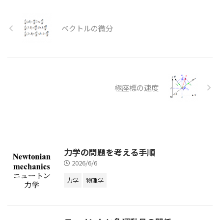
(力と変位が同一直線上の場合) の
仕事
は $$ \begin{aligned} W
W
W
=|\vec{F}||\vec{x}| ...
ベクトルの微分
極座標の速度
力学の問題を考える手順
2026/6/6
力学
物理学