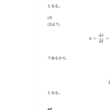
となる。
(3)
(2)より、
d
v
a
=
d
v
d
t
=
=
a
d
t
であるから、
となる。
ad