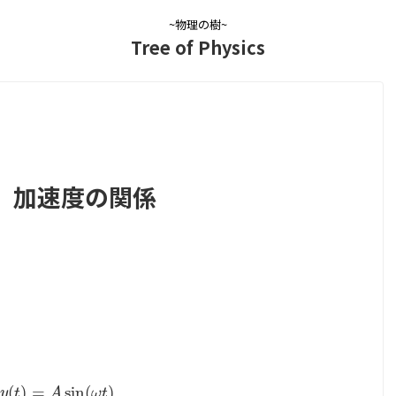
~物理の樹~
Tree of Physics
、加速度の関係
(
)
=
sin
(
)
y
(
t
)
=
A
sin
(
ω
t
)
y
t
A
ω
t