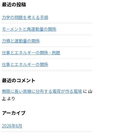
最近の投稿
力学の問題を考える手順
モーメントと角運動量の関係
力積と運動量の関係
仕事とエネルギーの関係 - 例題
仕事とエネルギーの関係
最近のコメント
無限に長い直線に分布する電荷が作る電場
に
山
上
より
アーカイブ
2026年6月