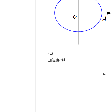
(2)
加速度
は
a
a
=
a
a
=
d
v