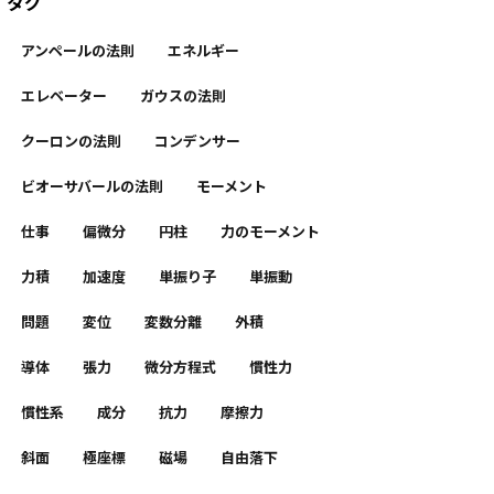
タグ
アンペールの法則
エネルギー
エレベーター
ガウスの法則
クーロンの法則
コンデンサー
ビオーサバールの法則
モーメント
仕事
偏微分
円柱
力のモーメント
力積
加速度
単振り子
単振動
問題
変位
変数分離
外積
導体
張力
微分方程式
慣性力
慣性系
成分
抗力
摩擦力
斜面
極座標
磁場
自由落下