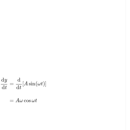
d
d
y
=
[
sin
(
)
]
A
ω
t
d
d
t
t
d
t
=
d
d
t
[
A
sin
(
ω
t
)
]
=
A
ω
cos
ω
t
=
cos
A
ω
ω
t