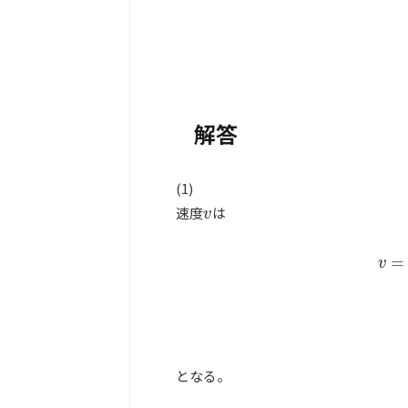
解答
(1)
速度
は
v
v
=
v
v
=
d
y
となる。