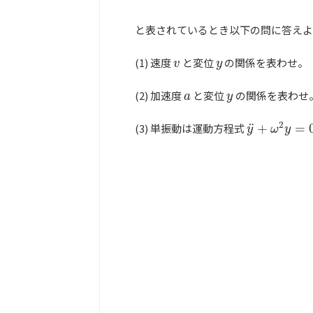
と表されているとき以下の問に答えよ
(1) 速度
と変位
の関係を表わせ。
v
y
v
y
(2) 加速度
と変位
の関係を表わせ
a
y
a
y
2
¨
(3) 単振動は運動方程式
+
=
y
¨
+
ω
2
y
=
0
y
ω
y