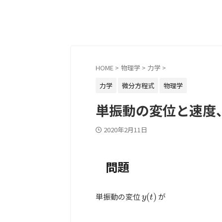
HOME
>
物理学
>
力学
>
力学
微分方程式
物理学
単振動の変位と速度
2020年2月11日
問題
単振動の変位
(
)
が
y
(
t
)
y
t