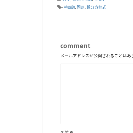
-
単振動
,
問題
,
微分方程式
comment
メールアドレスが公開されることはあ
名前
※