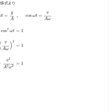
関係式より
y
v
=
,
cos
=
ω
t
ω
t
A
A
ω
2
cos
=
1
ω
t
os
ω
t
=
v
A
ω
sin
2
ω
t
+
cos
2
ω
t
=
1
(
y
A
)
2
+
(
v
A
ω
)
2
=
1
y
2
A
2
+
v
2
A
2
ω
2
=
1
2
v
(
)
=
1
A
ω
2
v
+
=
1
2
2
A
ω