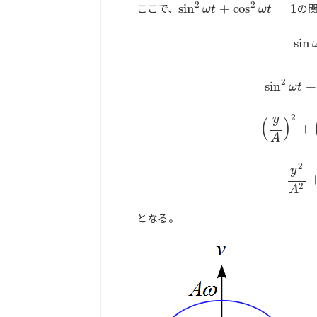
2
2
ここで、
sin
+
cos
=
1
の
sin
2
ω
t
+
cos
2
ω
t
=
1
ω
t
ω
t
sin
2
sin
+
ω
t
sin
ω
t
=
y
A
,
c
2
y
(
)
+
A
2
y
2
A
となる。