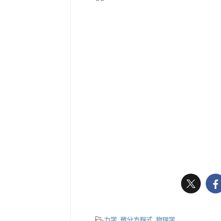
-
力学
,
微分方程式
,
物理学