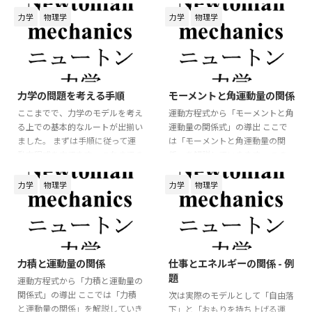
力学
物理学
力学
物理学
2026/6/6
2026/6/5
力学の問題を考える手順
モーメントと角運動量の関係
ここまでで、力学のモデルを考え
運動方程式から「モーメントと角
る上での基本的なルートが出揃い
運動量の関係式」の導出 ここで
ました。 まずは手順に従って運
は「モーメントと角運動量の関
動方程式を立てます。 これまでの
係」を解説していきます。 この
講義からも分かるように、運動方
関係式ではベクトルの外積を用い
程式を軸に考えていくことが重要
るので、物理数学の確認をしてお
力学
物理学
力学
物理学
になります。 運動方程式を立て
くと良いでしょう。 3次元空間で
る 1. 作図をする 力学の問題を考
のモデルを考えてみましょう。 運
えるとき、最初に行うべきことは
動方程式は
**図を描くこと** です。 問題文
2026/6/5
2026/6/3
⃗
⃗
=
m
a
F
だけを読んで式を立てようとする
力積と運動量の関係
仕事とエネルギーの関係 - 例
と、力の向きや物体の運動方向を
m
a
→
=
F
→
m
d
v
→
d
t
=
F
→
⃗
d
題
v
⃗
見落としやすくなります。 まず
運動方程式から「力積と運動量の
=
m
F
d
t
は、物体の位置関係や運動の様子
関係式」の導出 ここでは「力積
次は実際のモデルとして「自由落
が分かるように、簡単な図を描き
と運動量の関係」を解説していき
となります。 この運動方程式の
下」と「おもりを持ち上げる運