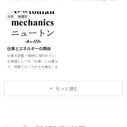
ます。 たとえば、斜面上を運動
ます。 3次元空間での一般的なモ
両辺に対して「左 ...
動」を解説します。 自由落下の
する物体であれ ...
デルを考えてみましょう。 運動方
モデル 質量
の物体が自由落下
m
m
程式は
するモデルを考える。 「下向き
力学
物理学
を正」に軸を設定すると運動方程
⃗
⃗
=
m
a
F
式は
m
a
→
=
F
→
m
d
v
→
d
t
=
F
→
=
⃗
d
m
a
m
g
v
⃗
2026/6/3
=
m
F
d
t
m
a
=
m
g
m
d
v
d
t
=
m
g
d
v
仕事とエネルギーの関係
=
m
m
g
となります。 ここで、質量
が
m
m
d
t
仕事の定義 一般的に使われてい
一定なら、左辺を積の微分として
となります。(ここまでの手順は
る用語としての「仕事」とは異な
まとめて $$ \begin{aligned}
前述(内部link)を参照) この運動方
り、物理では「力がする働き」を
\frac{\diff ...
程式の両辺を
d
で積分し $\diff
d
x
x
「仕事」と言います。詳しく言う
x = v \diff t ...
と、「物体に力を加えて物体を移
動させること」を「仕事」としま
もっと読む
⃗
す。 従って、「力
」と「変位
F
→
F
⃗
」が重要になります。 図の様に
x
→
x
⃗
直線上の物体に力
を加えて変
F
→
F
⃗
位
させたとします。 この場合
x
→
x
(力と変位が同一直線上の場合) の
仕事
は $$ \begin{aligned} W
W
W
=|\vec{F}||\vec{x}| ...