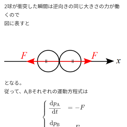
2球が衝突した瞬間は逆向きの同じ大きさの力が働
くので
図に表すと
となる。
従って、A,Bそれぞれの運動方程式は
⎧
⎪
⎪
d
⎪
p
A
=
−
F
⎨
d
t
{
d
p
A
d
t
=
−
F
d
p
B
d
t
=
F
⎪
⎪
⎩
⎪
d
p
B