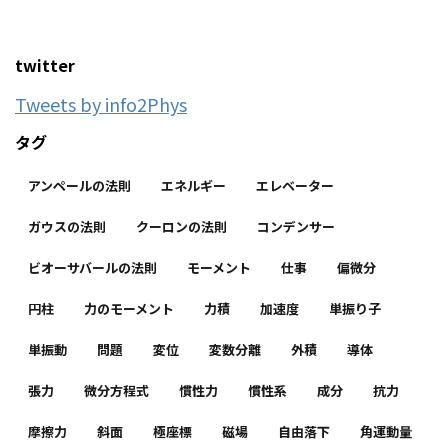
twitter
Tweets by info2Phys
タグ
アンペールの法則
エネルギー
エレベーター
ガウスの法則
クーロンの法則
コンデンサー
ビオーサバールの法則
モーメント
仕事
偏微分
円柱
力のモーメント
力積
加速度
単振り子
単振動
問題
変位
変数分離
外積
導体
張力
微分方程式
慣性力
慣性系
成分
抗力
摩擦力
斜面
極座標
磁場
自由落下
角運動量