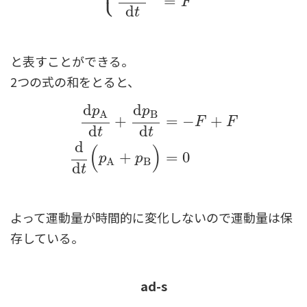
=
F
d
t
と表すことができる。
2つの式の和をとると、
d
d
p
p
B
A
+
=
−
+
F
F
d
d
t
t
d
p
A
d
t
+
d
p
B
d
t
=
−
F
+
F
d
d
t
(
p
A
+
p
B
)
=
0
d
(
)
+
=
0
p
p
B
A
d
t
よって運動量が時間的に変化しないので運動量は保
存している。
ad-s