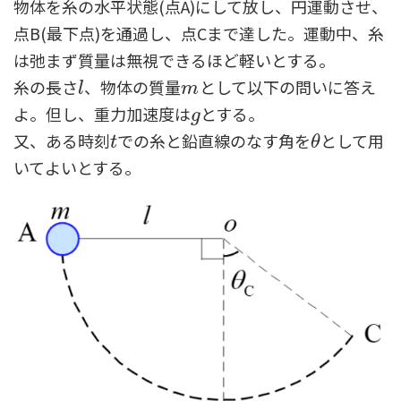
物体を糸の水平状態(点A)にして放し、円運動させ、
点B(最下点)を通過し、点Cまで達した。運動中、糸
は弛まず質量は無視できるほど軽いとする。
糸の長さ
、物体の質量
として以下の問いに答え
l
m
l
m
よ。但し、重力加速度は
とする。
g
g
又、ある時刻
での糸と鉛直線のなす角を
として用
t
θ
t
θ
いてよいとする。