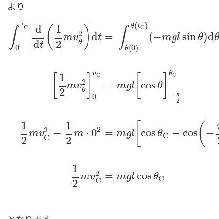
より
(
)
t
θ
t
d
1
(
)
C
C
∫
∫
2
d
=
(
−
sin
)
d
m
v
t
m
g
l
θ
d
2
θ
t
0
(
0
)
θ
v
θ
1
C
C
[
]
[
]
2
=
cos
m
v
m
g
l
θ
2
θ
π
0
−
∫
0
t
C
d
d
t
(
1
2
m
v
θ
2
)
d
t
=
∫
θ
(
0
)
θ
(
t
C
)
(
−
m
g
l
sin
θ
)
d
θ
[
1
2
m
2
1
1
[
(
2
2
−
⋅
0
=
cos
−
cos
−
m
v
m
m
g
l
θ
C
C
2
2
1
2
=
cos
m
v
m
g
l
θ
C
C
2
となります。