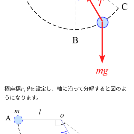
極座標
を設定し、軸に沿って分解すると図のよ
r
,
,
θ
r
θ
うになります。