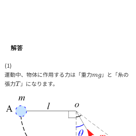
解答
(1)
運動中、物体に作用する力は「重力
」と「糸の
m
g
m
g
張力
」になります。
T
T