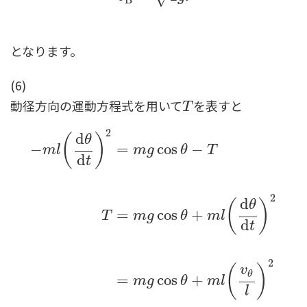
となります。
(6)
動径方向の運動方程式を用いて
を表すと
T
T
2
d
(
)
θ
−
=
cos
−
m
l
m
g
θ
T
d
t
2
d
(
)
θ
=
cos
+
T
m
g
θ
m
l
d
t
−
m
l
(
d
θ
d
t
)
2
=
m
g
cos
θ
−
T
T
=
m
g
cos
θ
+
m
l
(
d
θ
d
t
)
2
=
2
(
)
v
θ
=
cos
+
m
g
θ
m
l
l