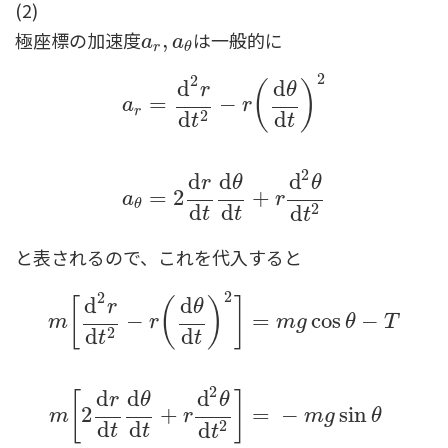
(2)
極座標の加速度
は一般的に
a
r
,
,
a
θ
a
a
r
θ
2
2
d
d
(
)
r
θ
=
−
a
r
r
2
d
d
t
t
a
r
=
d
2
r
d
t
2
−
r
(
d
θ
d
t
)
2
a
θ
=
2
d
r
d
t
d
θ
d
t
+
r
d
2
2
d
d
d
r
θ
θ
=
2
+
a
r
θ
d
d
2
d
t
t
t
と表されるので、これを代入すると
2
2
d
d
[
(
)
]
r
θ
−
=
cos
−
m
r
m
g
θ
T
2
d
d
t
t
m
[
d
2
r
d
t
2
−
r
(
d
θ
d
t
)
2
]
=
m
g
cos
θ
−
T
m
[
2
d
r
d
t
d
θ
d
t
+
r
2
d
d
d
[
]
r
θ
θ
2
+
=
−
sin
m
r
m
g
θ
d
d
2
d
t
t
t