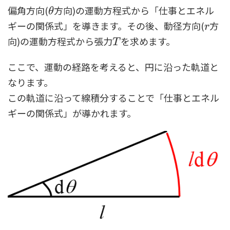
偏角方向(
方向)の運動方程式から「仕事とエネル
θ
θ
ギーの関係式」を導きます。その後、動径方向(
方
r
r
向)の運動方程式から張力
を求めます。
T
T
ここで、運動の経路を考えると、円に沿った軌道と
なります。
この軌道に沿って線積分することで「仕事とエネル
ギーの関係式」が導かれます。