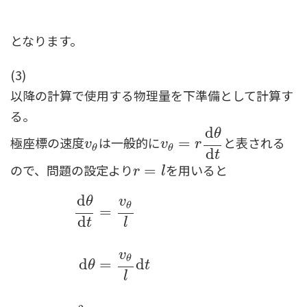
となります。
(3)
以降の計算で使用する物理量を下準備として計算す
る。
d
θ
極座標の速度
は一般的に
と表される
v
θ
v
θ
=
=
r
d
θ
d
t
v
v
r
θ
θ
d
t
ので、問題の設定より
を用いると
r
=
=
l
r
l
d
θ
v
θ
=
d
t
l
v
θ
d
=
d
θ
t
d
θ
d
t
=
v
θ
l
d
θ
=
v
θ
l
d
t
d
2
θ
d
t
2
=
d
d
t
(
v
θ
l
)
=
1
l
d
v
θ
l