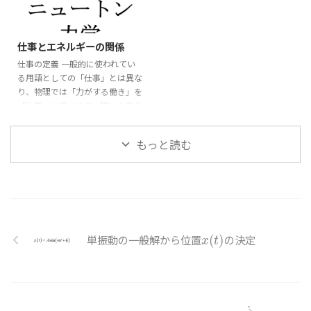
m
a
→
=
F
→
m
d
v
→
d
t
=
F
→
=
⃗
d
m
a
m
g
v
⃗
2026/6/3
=
m
F
d
t
m
a
=
m
g
m
d
v
d
t
=
m
g
d
v
仕事とエネルギーの関係
=
m
m
g
となります。 ここで、質量
が
m
m
d
t
仕事の定義 一般的に使われてい
一定なら、左辺を積の微分として
となります。(ここまでの手順は
る用語としての「仕事」とは異な
まとめて $$ \begin{aligned}
前述(内部link)を参照) この運動方
り、物理では「力がする働き」を
\frac{\diff ...
程式の両辺を
d
で積分し $\diff
d
x
x
「仕事」と言います。詳しく言う
x = v \diff t ...
と、「物体に力を加えて物体を移
動させること」を「仕事」としま
もっと読む
⃗
す。 従って、「力
」と「変位
F
→
F
⃗
」が重要になります。 図の様に
x
→
x
⃗
直線上の物体に力
を加えて変
F
→
F
⃗
位
させたとします。 この場合
x
→
x
(力と変位が同一直線上の場合) の
仕事
は $$ \begin{aligned} W
W
W
=|\vec{F}||\vec{x}| ...
単振動の一般解から位置
の決定
x
(
(
t
)
)
x
t