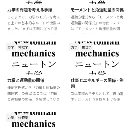
力学の問題を考える手順
モーメントと角運動量の関係
ここまでで、力学のモデルを考え
運動方程式から「モーメントと角
る上での基本的なルートが出揃い
運動量の関係式」の導出 ここで
ました。 まずは手順に従って運
は「モーメントと角運動量の関
動方程式を立てます。 これまでの
係」を解説していきます。 この
講義からも分かるように、運動方
関係式ではベクトルの外積を用い
程式を軸に考えていくことが重要
るので、物理数学の確認をしてお
力学
物理学
力学
物理学
になります。 運動方程式を立て
くと良いでしょう。 3次元空間で
る 1. 作図をする 力学の問題を考
のモデルを考えてみましょう。 運
えるとき、最初に行うべきことは
動方程式は
**図を描くこと** です。 問題文
2026/6/5
2026/6/3
⃗
⃗
=
m
a
F
だけを読んで式を立てようとする
力積と運動量の関係
仕事とエネルギーの関係 - 例
と、力の向きや物体の運動方向を
m
a
→
=
F
→
m
d
v
→
d
t
=
F
→
⃗
d
題
v
⃗
見落としやすくなります。 まず
運動方程式から「力積と運動量の
=
m
F
d
t
は、物体の位置関係や運動の様子
関係式」の導出 ここでは「力積
次は実際のモデルとして「自由落
が分かるように、簡単な図を描き
と運動量の関係」を解説していき
となります。 この運動方程式の
下」と「おもりを持ち上げる運
ます。 たとえば、斜面上を運動
ます。 3次元空間での一般的なモ
両辺に対して「左 ...
動」を解説します。 自由落下の
する物体であれ ...
デルを考えてみましょう。 運動方
モデル 質量
の物体が自由落下
m
m
程式は
するモデルを考える。 「下向き
力学
物理学
を正」に軸を設定すると運動方程
⃗
⃗
=
m
a
F
式は