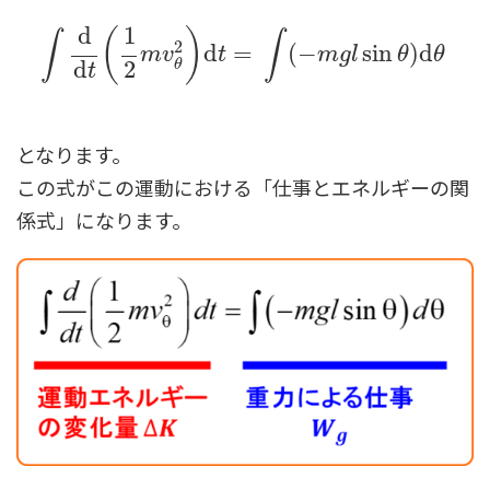
d
1
(
)
∫
∫
2
d
=
(
−
sin
)
d
m
v
t
m
g
l
θ
θ
d
2
θ
t
となります。
この式がこの運動における「仕事とエネルギーの関
係式」になります。