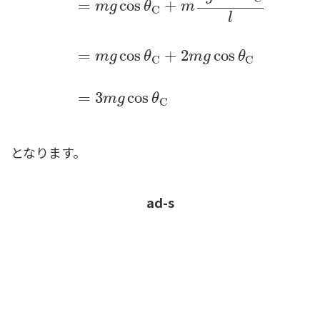
=
cos
+
m
g
θ
m
C
T
C
=
m
g
cos
θ
C
+
m
v
C
2
l
=
m
g
cos
θ
C
+
m
2
g
l
cos
θ
C
l
l
=
cos
+
2
cos
m
g
θ
m
g
θ
C
C
=
3
cos
m
g
θ
C
となります。
ad-s