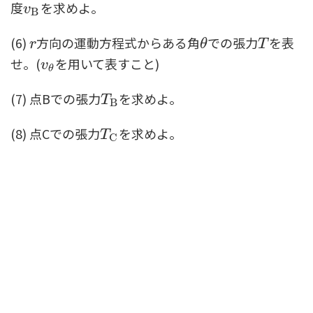
度
を求めよ。
v
B
v
B
(6)
方向の運動方程式からある角
での張力
を表
r
θ
T
r
θ
T
せ。(
を用いて表すこと)
v
θ
v
θ
(7) 点Bでの張力
を求めよ。
T
B
T
B
(8) 点Cでの張力
を求めよ。
T
C
T
C