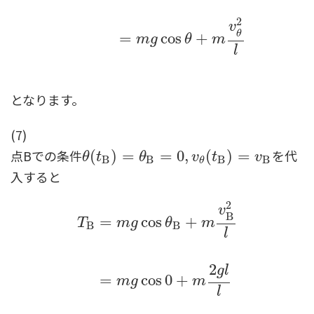
2
v
θ
=
cos
+
m
g
θ
m
l
となります。
(7)
点Bでの条件
を代
θ
(
(
t
B
)
)
=
θ
=
B
=
0
,
v
θ
=
(
t
B
0
,
)
=
v
B
(
)
=
θ
t
θ
v
t
v
B
B
B
B
θ
入すると
2
v
B
=
cos
+
T
m
g
θ
m
B
B
l
2
g
l
=
cos
0
+
m
g
m
T
B
=
m
g
cos
θ
B
+
m
v
B
2
l
=
m
g
cos
0
+
m
2
g
l
l
=
m
l