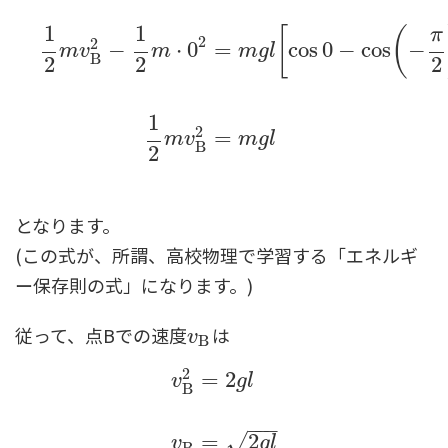
1
1
[
(
π
2
2
−
⋅
0
=
cos
0
−
cos
−
m
v
m
m
g
l
B
2
2
2
1
2
=
m
v
m
g
l
B
2
となります。
(この式が、所謂、高校物理で学習する「エネルギ
ー保存則の式」になります。)
従って、点Bでの速度
は
v
B
v
B
2
=
2
v
g
l
B
v
B
2
=
2
g
l
v
B
=
2
g
l
−
−
−
=
2
√
v
g
l
B