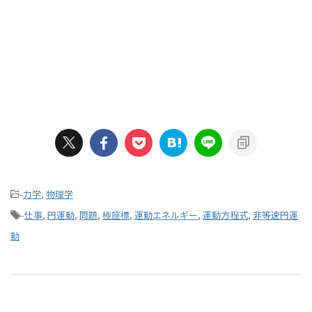
-
力学
,
物理学
-
仕事
,
円運動
,
問題
,
極座標
,
運動エネルギー
,
運動方程式
,
非等速円運
動