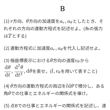
(1)
方向、
方向の加速度を
としたとき、そ
r
θ
a
r
,
,
a
θ
r
θ
a
a
r
θ
れぞれの方向の運動方程式を記述せよ。(糸の張力
は
とする)
T
T
(2) 運動方程式に加速度
を代入し記述せよ。
a
r
,
,
a
θ
a
a
r
θ
(3) 極座標表示における
方向の速度
から
θ
v
θ
θ
v
θ
2
d
d
θ
θ
を表せ。(
を用いて表すこと)
d
θ
d
,
t
,
d
2
θ
d
,
t
d
2
,
d
θ
l
,
,
v
θ
θ
l
v
θ
d
2
d
t
t
(4)
方向の運動方程式の両辺を
で積分し、ある
θ
l
d
d
θ
θ
l
θ
角
での仕事とエネルギーの関係式を導け。
θ
θ
(5) 点Bでの仕事とエネルギーの関係式を記述し、速