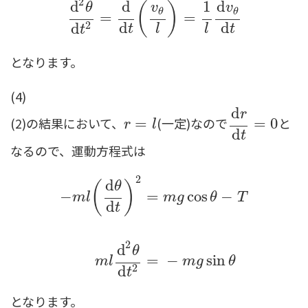
2
d
d
1
d
(
)
θ
v
v
θ
θ
=
=
2
d
d
d
t
l
l
t
t
となります。
(4)
d
r
(2)の結果において、
(一定)なので
と
r
=
=
l
d
r
d
t
=
=
0
0
r
l
d
t
なるので、運動方程式は
2
d
(
)
θ
−
=
cos
−
m
l
m
g
θ
T
d
t
−
m
l
(
d
θ
d
t
)
2
=
m
g
cos
θ
−
T
m
l
d
2
θ
d
t
2
=
−
m
g
sin
θ
2
d
θ
=
−
sin
m
l
m
g
θ
2
d
t
となります。