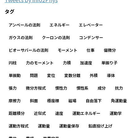
タグ
アンペールの法則
エネルギー
エレベーター
ガウスの法則
クーロンの法則
コンデンサー
ビオーサバールの法則
モーメント
仕事
偏微分
円柱
力のモーメント
力積
加速度
単振り子
単振動
問題
変位
変数分離
外積
導体
張力
微分方程式
慣性力
慣性系
成分
抗力
摩擦力
斜面
極座標
磁場
自由落下
角運動量
距離積分
近似式
速度
運動エネルギー
運動学
運動方程式
運動量
運動量保存
鉛直投げ上げ