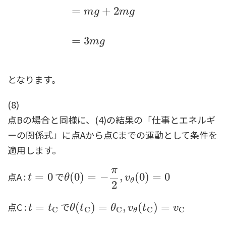
=
+
2
m
g
m
g
=
3
m
g
となります。
(8)
点Bの場合と同様に、(4)の結果の「仕事とエネルギ
ーの関係式」に点Aから点Cまでの運動として条件を
適用します。
π
点A :
で
t
=
=
0
0
θ
(
(
0
0
)
)
=
−
=
π
2
−
,
v
θ
(
0
,
)
=
0
(
0
)
=
0
t
θ
v
θ
2
点C :
で
t
=
=
t
C
θ
(
(
t
C
)
)
=
θ
=
C
,
v
θ
(
t
,
C
)
=
(
v
C
)
=
t
t
θ
t
θ
v
t
v
C
C
C
C
C
θ