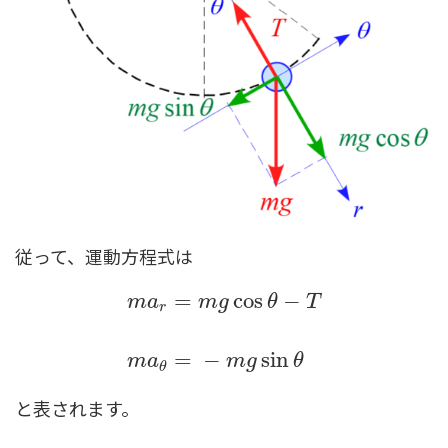
従って、運動方程式は
=
cos
−
m
a
m
g
θ
T
r
m
a
r
=
m
g
cos
θ
−
T
m
a
θ
=
−
m
g
sin
θ
=
−
sin
m
a
m
g
θ
θ
と表されます。