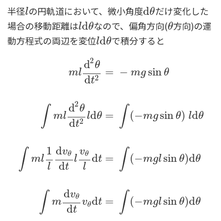
半径
の円軌道において、微小角度
だけ変化した
l
d
d
θ
l
θ
場合の移動距離は
なので、偏角方向(
方向)の運
l
d
d
θ
θ
l
θ
θ
動方程式の両辺を変位
で積分すると
l
d
d
θ
l
θ
2
d
θ
=
−
sin
m
l
m
g
θ
2
d
t
2
d
θ
∫
∫
d
=
(
−
sin
)
d
m
l
l
θ
m
g
θ
l
θ
2
d
t
1
d
v
v
∫
∫
θ
θ
m
l
d
2
θ
d
t
2
=
−
m
g
sin
θ
∫
m
l
d
2
θ
d
t
2
l
d
θ
=
∫
(
−
m
g
sin
θ
)
l
d
=
(
−
sin
)
d
m
l
l
t
m
g
l
θ
θ
d
l
t
l
d
v
∫
∫
θ
d
=
(
−
sin
)
d
m
v
t
m
g
l
θ
θ
θ
d
t