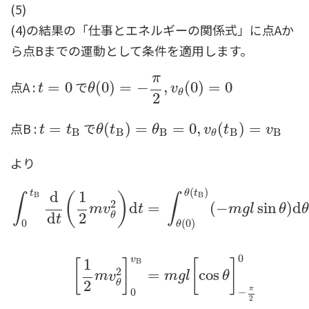
(5)
(4)の結果の「仕事とエネルギーの関係式」に点Aか
ら点Bまでの運動として条件を適用します。
π
点A :
で
t
=
=
0
0
θ
(
(
0
0
)
)
=
−
=
π
2
−
,
v
θ
(
0
,
)
=
0
(
0
)
=
0
t
θ
v
θ
2
点B :
で
t
=
=
t
B
θ
(
(
t
B
)
)
=
θ
=
B
=
0
,
v
θ
=
(
t
B
0
,
)
=
v
B
(
)
=
t
t
θ
t
θ
v
t
v
B
B
B
B
B
θ
より
(
)
t
θ
t
d
1
(
)
B
B
∫
∫
2
d
=
(
−
sin
)
d
m
v
t
m
g
l
θ
d
2
θ
t
0
(
0
)
θ
0
v
1
B
[
]
[
]
2
=
cos
m
v
m
g
l
θ
2
θ
π
0
−
2
∫
0
t
B
d
d
t
(
1
2
m
v
θ
2
)
d
t
=
∫
θ
(
0
)
θ
(
t
B
)
(
−
m
g
l
sin
θ
)
d
θ
[
1
2