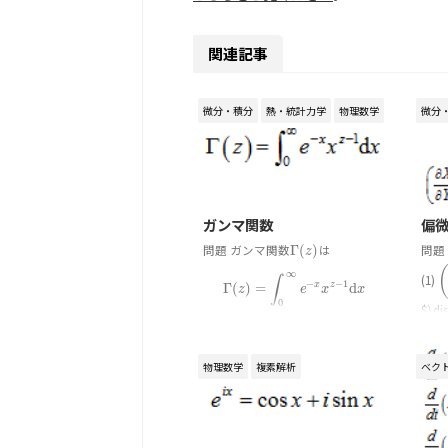
関連記事
微分・積分
熱・統計力学
物理数学
微分
2020/2/26
ガンマ関数
偏
問題 ガンマ関数
Γ
(
)
は
問題
Γ
(
z
)
z
∞
(1)
∫
(
−
−
1
Γ
(
)
=
d
x
z
Γ
(
z
)
=
∫
0
∞
e
−
x
x
z
−
1
d
x
z
e
x
x
0
$\dis
で定義される。 以下の問いに答
X}{\p
えよ。 (1)
Γ
(
1
)
の値を計算せよ。
Γ
(
1
)
\frac
1
物理数学
複素解析
ベク
(
)
\right
(2)
Γ
の値を計算せよ。 (3)
Γ
(
1
2
)
2
Γ
(
+
1
)
=
Γ
(
)
を示せ。 (4 ...
Γ
(
z
+
1
)
=
z
Γ
(
z
)
z
z
z
2020/2/11