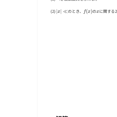
(2)
|
|
≪
のとき、
(
)
の
に関する
|
x
|
≪
f
(
x
)
x
x
f
x
x