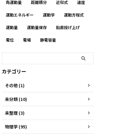
角運動量
距離積分
近似式
速度
運動エネルギー
運動学
運動方程式
運動量
運動量保存
鉛直投げ上げ
電位
電場
静電容量
α
−
n
+
1
)
n
!
x
n
+
⋯
カテゴリー
その他 (1)
未分類 (10)
未整理 (3)
物理学 (95)