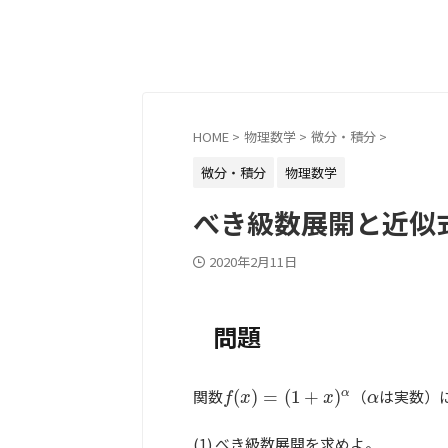
HOME
>
物理数学
>
微分・積分
>
微分・積分
物理数学
べき級数展開と近似
2020年2月11日
問題
関数
(
)
=
(
1
+
)
（
は実数）
α
f
(
x
)
=
(
1
+
x
)
α
α
f
x
x
α
(1) べき級数展開を求めよ。