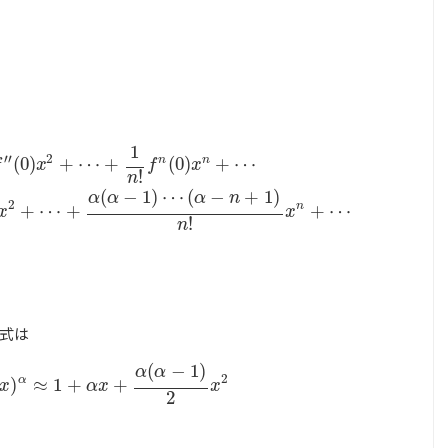
1
0
)
x
+
1
2
!
f
″
(
0
)
x
2
+
⋯
+
1
n
!
f
n
(
0
)
x
n
+
⋯
=
1
+
α
x
+
α
(
α
−
1
)
2
x
2
+
⋯
+
α
(
α
−
1
)
⋯
(
′′
2
n
n
(
0
)
+
⋯
+
(
0
)
+
⋯
f
x
f
x
!
n
(
−
1
)
⋯
(
−
+
1
)
α
α
α
n
2
n
+
⋯
+
+
⋯
x
x
!
n
似式は
(
−
1
)
α
α
2
1
+
x
)
α
≈
1
+
α
x
+
α
(
α
−
1
)
2
x
2
α
)
≈
1
+
+
x
α
x
x
2