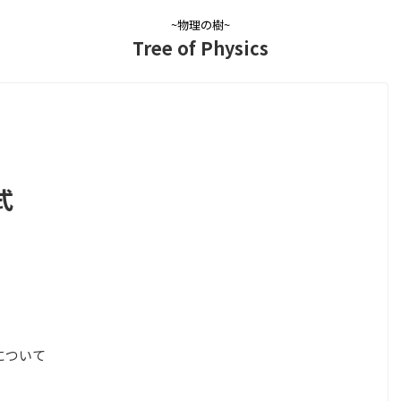
~物理の樹~
Tree of Physics
式
について