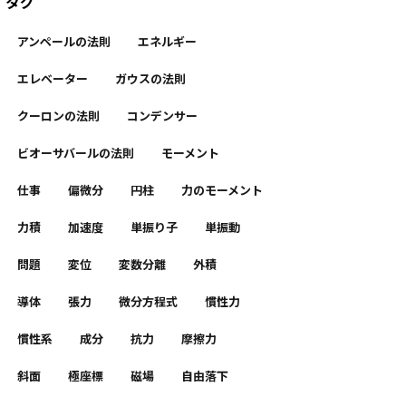
タグ
アンペールの法則
エネルギー
エレベーター
ガウスの法則
クーロンの法則
コンデンサー
ビオーサバールの法則
モーメント
仕事
偏微分
円柱
力のモーメント
力積
加速度
単振り子
単振動
問題
変位
変数分離
外積
導体
張力
微分方程式
慣性力
α
−
n
+
1
)
(
1
+
0
)
α
−
n
=
α
(
α
−
1
)
⋯
(
α
−
n
+
1
)
慣性系
成分
抗力
摩擦力
斜面
極座標
磁場
自由落下