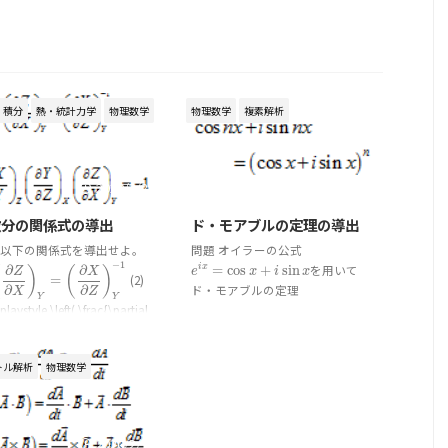
・積分
熱・統計力学
物理数学
物理数学
複素解析
2020/2/26
2020/2/12
微分の関係式の導出
ド・モアブルの定理の導出
 以下の関係式を導出せよ。
問題 オイラーの公式
−
1
=
cos
+
sin
を用いて
∂
∂
i
x
e
i
x
=
cos
x
+
i
sin
x
(
)
(
)
e
x
i
x
Z
X
=
(2)
∂
Z
∂
X
)
Y
=
(
∂
X
∂
Z
)
Y
−
1
ド・モアブルの定理
∂
∂
X
Z
Y
Y
playstyle \left( \frac{\partial
cos
+
sin
=
(
cos
+
sin
)
n
cos
n
x
+
i
sin
n
x
=
(
cos
x
+
i
sin
x
)
n
n
x
i
n
x
x
i
x
artial Y} \right)_Z \left(
{\partial Y}{\partial Z}
を導出せよ。 解答
を考える
i
n
x
e
i
n
x
e
トル解析
物理数学
)_X \left ...
と、
=
(
)
i
n
x
i
x
n
e
e
e
i
n
x
=
(
e
i
x
)
n
=
(
cos
x
+
i
sin
x
)
n
=
(
cos
+
sin
)
n
2020/2/11
x
i
x