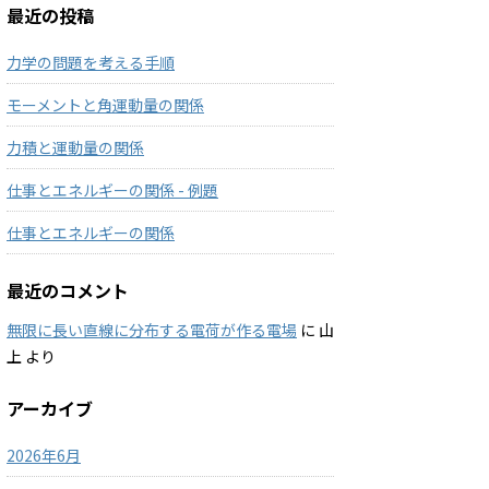
最近の投稿
力学の問題を考える手順
モーメントと角運動量の関係
力積と運動量の関係
仕事とエネルギーの関係 - 例題
仕事とエネルギーの関係
最近のコメント
無限に長い直線に分布する電荷が作る電場
に
山
上
より
アーカイブ
2026年6月