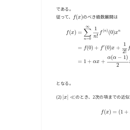
である。
従って、
(
)
のべき級数展開は
f
(
x
)
f
x
∞
1
∑
(
)
n
n
(
)
=
(
0
)
f
x
f
x
!
n
=
0
n
1
f
(
x
)
=
∑
n
=
0
∞
1
n
!
f
(
n
)
(
0
)
x
n
=
f
(
0
)
+
f
′
(
′
=
(
0
)
+
(
0
)
+
f
f
x
2
!
(
−
1
)
α
α
=
1
+
+
α
x
2
となる。
(2)
|
|
≪
のとき、2次の項までの近
|
x
|
≪
x
f
(
x
)
=
(
(
)
=
(
1
+
f
x