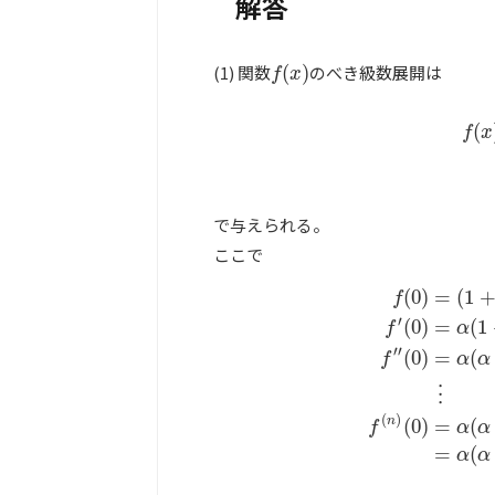
解答
(1) 関数
(
)
のべき級数展開は
f
(
x
)
f
x
(
f
(
x
f
x
で与えられる。
ここで
(
0
)
=
(
1
f
′
(
0
)
=
(
1
f
α
′′
(
0
)
=
(
f
α
α
f
(
0
)
=
(
1
+
0
)
α
=
1
f
′
(
0
⋮
(
)
n
(
0
)
=
(
f
α
α
=
(
α
α