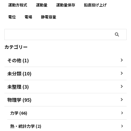
運動方程式
運動量
運動量保存
鉛直投げ上げ
電位
電場
静電容量
カテゴリー
その他 (1)
未分類 (10)
未整理 (3)
物理学 (95)
力学 (66)
熱・統計力学 (2)