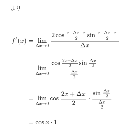
よ
り
+
Δ
+
+
Δ
−
x
x
x
x
x
x
2
cos
sin
2
2
′
(
)
=
lim
f
x
Δ
x
Δ
→
0
x
2
+
Δ
Δ
x
x
x
cos
sin
2
2
=
lim
Δ
x
Δ
→
0
x
2
f
′
(
x
)
=
lim
Δ
x
→
0
2
cos
x
+
Δ
x
+
x
2
sin
x
+
Δ
x
−
x
2
Δ
x
=
lim
Δ
x
Δ
x
sin
2
+
Δ
x
x
2
=
lim
cos
⋅
2
Δ
x
Δ
→
0
x
2
=
cos
⋅
1
x