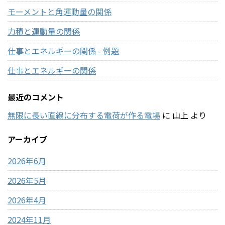
モーメントと角運動量の関係
力積と運動量の関係
仕事とエネルギーの関係 - 例題
仕事とエネルギーの関係
最近のコメント
無限に長い直線に分布する電荷が作る電場
に
山上
より
アーカイブ
2026年6月
2026年5月
2026年4月
2024年11月