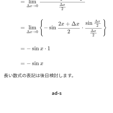
=
lim
Δ
x
Δ
→
0
x
2
f
′
(
x
)
=
lim
Δ
x
→
0
−
2
sin
x
+
Δ
x
+
x
2
sin
x
+
Δ
x
−
x
2
Δ
x
=
lim
Δ
x
→
Δ
{
}
x
sin
2
+
Δ
x
x
2
=
lim
−
sin
⋅
2
Δ
x
Δ
→
0
x
2
=
−
sin
⋅
1
x
=
−
sin
x
長い数式の表記は後日検討します。
ad-s