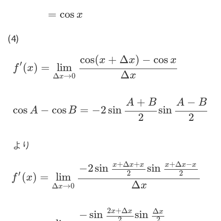
=
cos
x
(4)
cos
(
+
Δ
)
−
cos
x
x
x
′
(
)
=
lim
f
x
Δ
x
Δ
→
0
x
f
′
(
x
)
=
lim
Δ
x
→
0
cos
(
x
+
Δ
x
)
−
cos
x
Δ
x
cos
A
−
cos
B
=
−
2
sin
A
+
−
A
B
A
B
cos
−
cos
=
−
2
sin
sin
A
B
2
2
よ
り
+
Δ
+
+
Δ
−
x
x
x
x
x
x
−
2
sin
sin
2
2
′
(
)
=
lim
f
x
Δ
x
Δ
→
0
x
2
+
Δ
Δ
x
x
x
−
sin
sin
2
2