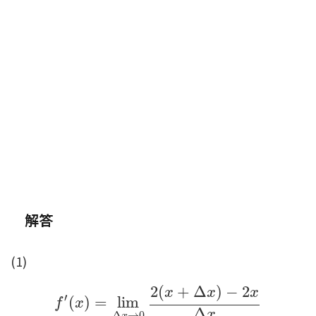
解答
(1)
2
(
+
Δ
)
−
2
x
x
x
′
(
)
=
lim
f
x
Δ
x
Δ
→
0
x