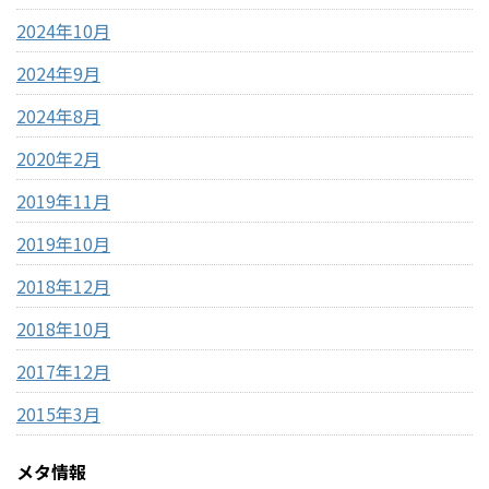
2024年10月
2024年9月
2024年8月
2020年2月
2019年11月
2019年10月
2018年12月
2018年10月
2017年12月
2015年3月
メタ情報