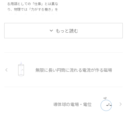
となります。(ここまでの手順は
る用語としての「仕事」とは異な
まとめて $$ \begin{aligned}
前述(内部link)を参照) この運動方
り、物理では「力がする働き」を
\frac{\diff ...
程式の両辺を
d
で積分し $\diff
d
x
x
「仕事」と言います。詳しく言う
x = v \diff t ...
と、「物体に力を加えて物体を移
動させること」を「仕事」としま
もっと読む
⃗
す。 従って、「力
」と「変位
F
→
F
⃗
」が重要になります。 図の様に
x
→
x
⃗
直線上の物体に力
を加えて変
F
→
F
⃗
位
させたとします。 この場合
x
→
x
(力と変位が同一直線上の場合) の
仕事
は $$ \begin{aligned} W
W
W
=|\vec{F}||\vec{x}| ...
無限に長い円筒に流れる電流が作る磁場
導体球の電場・電位