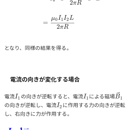
2
π
R
μ
I
I
L
0
1
2
=
2
π
R
となり、同様の結果を得る。
電流の向きが変化する場合
⃗
電流
の向きが逆転すると、電流
による磁場
I
1
I
1
B
→
1
I
I
B
1
1
1
の向きが逆転し、電流
に作用する力の向きが逆転
I
2
I
2
し、右向きに力が作用する。