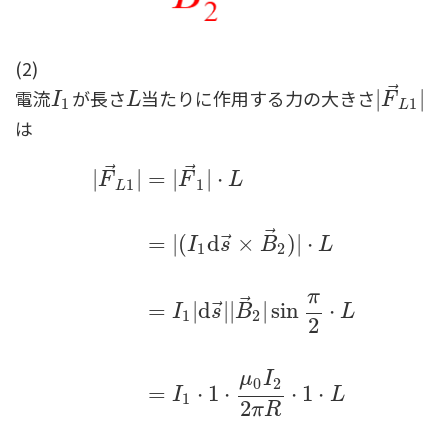
(2)
⃗
電流
が長さ
当たりに作用する力の大きさ
I
1
L
|
|
F
→
L
1
|
|
I
L
F
1
1
L
は
⃗
⃗
|
|
=
|
|
⋅
F
F
L
1
1
L
⃗
⃗
=
|
(
d
×
)
|
⋅
I
s
B
L
1
2
π
⃗
⃗
=
|
d
|
|
|
sin
⋅
I
s
B
L
1
2
2
|
F
→
L
1
|
=
|
F
→
1
|
⋅
L
=
|
(
I
1
d
s
→
×
B
→
2
)
|
⋅
L
=
I
1
|
d
s
μ
I
0
2
=
⋅
1
⋅
⋅
1
⋅
I
L
1
2
π
R