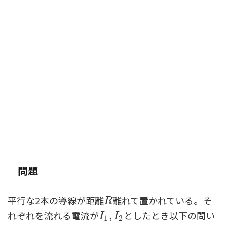
問題
平行な2本の導線が距離
離れて置かれている。そ
R
R
れぞれを流れる電流が
としたとき以下の問い
I
1
,
,
I
2
I
I
1
2