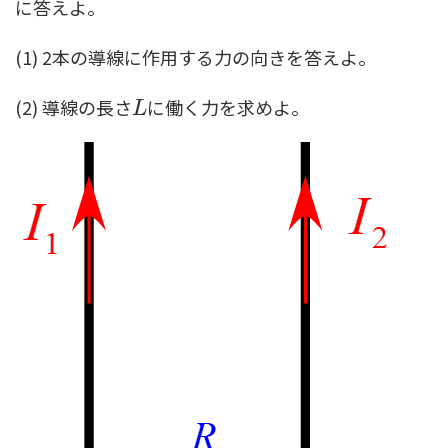
に答えよ。
(1) 2本の導線に作用する力の向きを答えよ。
(2) 導線の長さ
に働く力を求めよ。
L
L