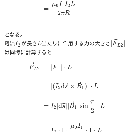
μ
I
I
L
0
1
2
=
2
π
R
となる。
⃗
電流
が長さ
当たりに作用する力の大きさ
I
2
L
|
|
F
→
L
2
|
|
I
L
F
2
2
L
は同様に計算すると
⃗
⃗
|
|
=
|
|
⋅
F
F
L
2
1
L
⃗
⃗
=
|
(
d
×
)
|
⋅
I
s
B
L
2
1
π
⃗
⃗
=
|
d
|
|
|
sin
⋅
I
s
B
L
2
1
2
|
F
→
L
2
|
=
|
F
→
1
|
⋅
L
=
|
(
I
2
d
s
→
×
B
→
1
)
|
⋅
L
=
I
2
|
d
s
μ
I
0
1
=
⋅
1
⋅
⋅
1
⋅
I
L
2