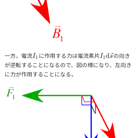
一方、電流
に作用する力は電流素片
の向き
⃗
I
1
I
1
d
d
s
→
I
I
s
1
1
が逆転することになるので、図の様になり、左向き
に力が作用することになる。