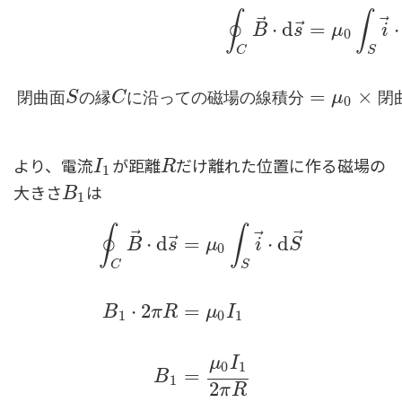
∮
∫
⃗
⃗
⃗
⋅
d
=
⋅
B
s
μ
i
0
C
S
∮
C
B
→
⋅
d
s
→
=
μ
0
∫
S
i
→
⋅
d
S
→
閉曲面
S
の縁
C
に沿っての
=
×
閉
曲
面
S
の
縁
C
に
沿
っ
て
の
磁
場
の
線
積
分
μ
閉
0
より、電流
が距離
だけ離れた位置に作る磁場の
I
1
R
I
R
1
大きさ
は
B
1
B
1
∮
∫
⃗
⃗
⃗
⃗
⋅
d
=
⋅
d
B
s
μ
i
S
0
C
S
∮
C
B
→
⋅
d
s
→
=
μ
0
∫
S
i
→
⋅
d
S
→
B
1
⋅
2
π
R
=
μ
0
I
1
⋅
2
=
B
π
R
μ
I
1
0
1
μ
I
0
1
=
B
1
2
π
R