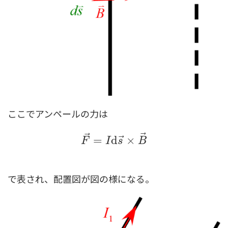
ここでアンペールの力は
⃗
⃗
F
→
=
I
d
s
→
×
B
→
⃗
=
d
×
F
I
s
B
で表され、配置図が図の様になる。