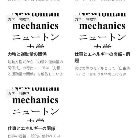
動方程式を立てます。 これまでの
係」を解説していきます。 この
講義からも分かるように、運動方
関係式ではベクトルの外積を用い
程式を軸に考えていくことが重要
るので、物理数学の確認をしてお
力学
物理学
力学
物理学
になります。 運動方程式を立て
くと良いでしょう。 3次元空間で
る 1. 作図をする 力学の問題を考
のモデルを考えてみましょう。 運
えるとき、最初に行うべきことは
動方程式は
**図を描くこと** です。 問題文
2026/6/5
2026/6/3
⃗
⃗
=
m
a
F
だけを読んで式を立てようとする
力積と運動量の関係
仕事とエネルギーの関係 - 例
と、力の向きや物体の運動方向を
m
a
→
=
F
→
m
d
v
→
d
t
=
F
→
⃗
d
題
v
⃗
見落としやすくなります。 まず
運動方程式から「力積と運動量の
=
m
F
d
t
は、物体の位置関係や運動の様子
関係式」の導出 ここでは「力積
次は実際のモデルとして「自由落
が分かるように、簡単な図を描き
と運動量の関係」を解説していき
となります。 この運動方程式の
下」と「おもりを持ち上げる運
ます。 たとえば、斜面上を運動
ます。 3次元空間での一般的なモ
両辺に対して「左 ...
動」を解説します。 自由落下の
する物体であれ ...
デルを考えてみましょう。 運動方
モデル 質量
の物体が自由落下
m
m
程式は
するモデルを考える。 「下向き
力学
物理学
を正」に軸を設定すると運動方程
⃗
⃗
=
m
a
F
式は
m
a
→
=
F
→
m
d
v
→
d
t
=
F
→
=
⃗
d
m
a
m
g
v
⃗
2026/6/3
=
m
F
d
t
m
a
=
m
g
m
d
v
d
t
=
m
g
d
v
仕事とエネルギーの関係
=
m
m
g
となります。 ここで、質量
が
m
m
d
t
仕事の定義 一般的に使われてい
一定なら、左辺を積の微分として