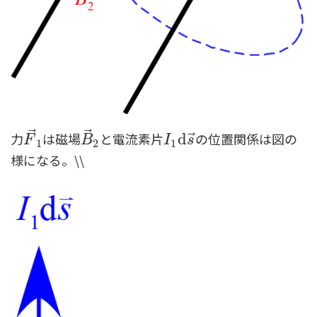
⃗
⃗
力
は磁場
と電流素片
の位置関係は図の
⃗
F
→
1
B
→
2
I
1
d
d
s
→
F
B
I
s
1
2
1
様になる。\\