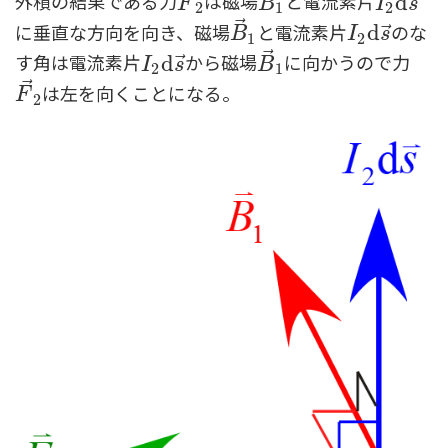
外積の結果である力
は磁場
と電流素片
⃗
F
→
2
B
→
1
I
2
d
d
s
→
F
B
I
s
2
1
2
⃗
に垂直な方向を向き、磁場
と電流素片
のな
⃗
B
→
1
I
2
d
d
s
→
B
I
s
1
2
⃗
す角は電流素片
から磁場
に向かうので力
⃗
I
2
d
d
s
→
B
→
1
I
s
B
2
1
⃗
は左を向くことになる。
F
→
2
F
2