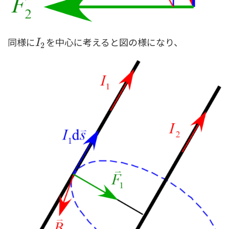
同様に
を中心に考えると図の様になり、
I
2
I
2