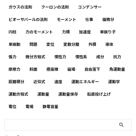
ガウスの法則
クーロンの法則
コンデンサー
ビオーサバールの法則
モーメント
仕事
偏微分
円柱
力のモーメント
力積
加速度
単振り子
単振動
問題
変位
変数分離
外積
導体
張力
微分方程式
慣性力
慣性系
成分
抗力
摩擦力
斜面
極座標
磁場
自由落下
角運動量
距離積分
近似式
速度
運動エネルギー
運動学
運動方程式
運動量
運動量保存
鉛直投げ上げ
電位
電場
静電容量