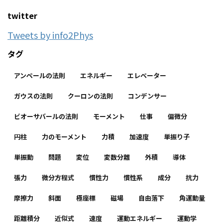
twitter
Tweets by info2Phys
タグ
アンペールの法則
エネルギー
エレベーター
ガウスの法則
クーロンの法則
コンデンサー
ビオーサバールの法則
モーメント
仕事
偏微分
円柱
力のモーメント
力積
加速度
単振り子
単振動
問題
変位
変数分離
外積
導体
張力
微分方程式
慣性力
慣性系
成分
抗力
摩擦力
斜面
極座標
磁場
自由落下
角運動量
距離積分
近似式
速度
運動エネルギー
運動学