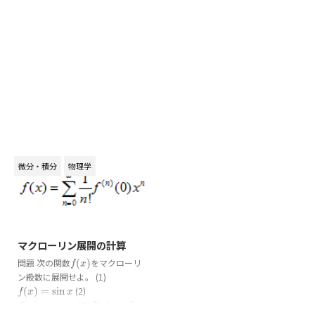
微分・積分
物理学
2020/2/11
マクローリン展開の計算
問題 次の関数
(
)
をマクローリ
f
(
x
)
f
x
ン級数に展開せよ。 (1)
(
)
=
sin
(2)
f
(
x
)
=
sin
x
f
x
x
(
)
=
cos
(3)
(
)
=
x
f
(
x
)
=
cos
x
f
(
x
)
=
e
x
f
x
x
f
x
e