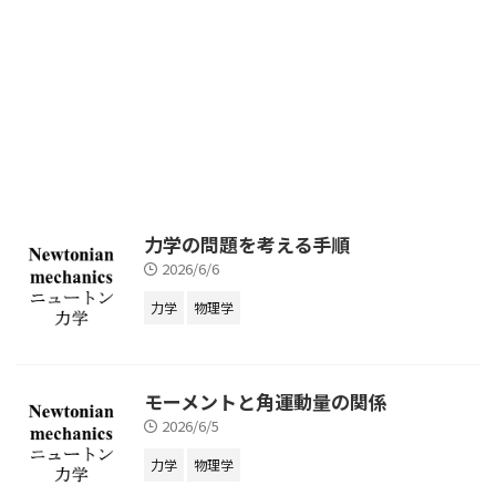
解答 関数
(
)
のマクローリン展
f
(
x
)
f
x
開は
∞
1
∑
(
)
n
n
(
)
=
(
0
)
f
(
x
)
=
∑
n
=
0
∞
1
n
!
f
(
n
)
(
0
)
x
n
f
x
f
x
!
n
=
0
n
で与えられる。 (1)
\begin{align*} f(0)&=\sin0=0\\
f'(0)&=\cos0=1\\ f''(0)&=-\sin0=
...
力学の問題を考える手順
2026/6/6
力学
物理学
モーメントと角運動量の関係
2026/6/5
力学
物理学