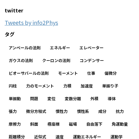
twitter
Tweets by info2Phys
タグ
アンペールの法則
エネルギー
エレベーター
ガウスの法則
クーロンの法則
コンデンサー
ビオーサバールの法則
モーメント
仕事
偏微分
円柱
力のモーメント
力積
加速度
単振り子
単振動
問題
変位
変数分離
外積
導体
張力
微分方程式
慣性力
慣性系
成分
抗力
摩擦力
斜面
極座標
磁場
自由落下
角運動量
距離積分
近似式
速度
運動エネルギー
運動学