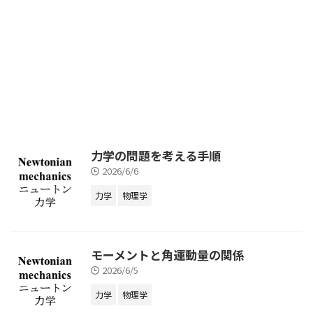
cos
n
x
+
i
sin
n
x
=
(
cos
x
+
i
sin
x
)
n
n
x
i
n
x
x
i
x
を導出せよ。 解答
を考える
i
n
x
e
i
n
x
e
と、
i
n
x
i
x
n
=
(
)
e
e
e
i
n
x
=
(
e
i
x
)
n
=
(
cos
x
+
i
sin
x
)
n
n
=
(
cos
+
sin
)
x
i
x
となる。 一方 \begin{ ...
力学の問題を考える手順
2026/6/6
力学
物理学
モーメントと角運動量の関係
2026/6/5
力学
物理学