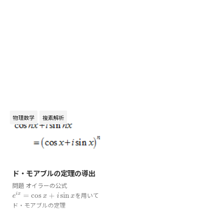
物理数学
複素解析
2020/2/12
ド・モアブルの定理の導出
問題 オイラーの公式
=
cos
+
sin
を用いて
i
x
e
i
x
=
cos
x
+
i
sin
x
e
x
i
x
ド・モアブルの定理
n
cos
+
sin
=
(
cos
+
sin
)