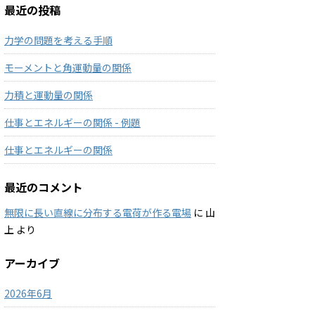
最近の投稿
力学の問題を考える手順
モーメントと角運動量の関係
力積と運動量の関係
仕事とエネルギーの関係 - 例題
仕事とエネルギーの関係
最近のコメント
無限に長い直線に分布する電荷が作る電場
に
山
上
より
アーカイブ
2026年6月