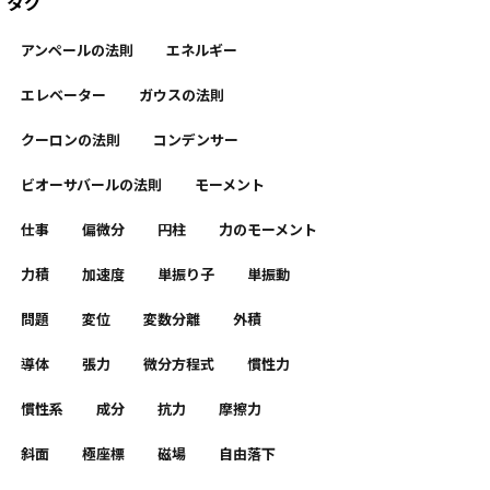
タグ
アンペールの法則
エネルギー
エレベーター
ガウスの法則
クーロンの法則
コンデンサー
ビオーサバールの法則
モーメント
仕事
偏微分
円柱
力のモーメント
力積
加速度
単振り子
単振動
問題
変位
変数分離
外積
導体
張力
微分方程式
慣性力
慣性系
成分
抗力
摩擦力
斜面
極座標
磁場
自由落下