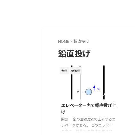
HOME
>
鉛直投げ
鉛直投げ
力学
物理学
2024/9/9
エレベーター内で鉛直投げ上
げ
問題 一定の加速度
で上昇するエ
α
α
レベータがある。 このエレベー
タ内で、質量
の物体を初速度
m
m