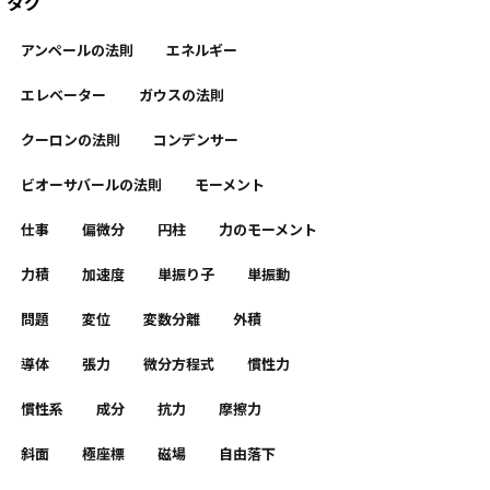
タグ
アンペールの法則
エネルギー
エレベーター
ガウスの法則
クーロンの法則
コンデンサー
ビオーサバールの法則
モーメント
仕事
偏微分
円柱
力のモーメント
力積
加速度
単振り子
単振動
問題
変位
変数分離
外積
導体
張力
微分方程式
慣性力
慣性系
成分
抗力
摩擦力
斜面
極座標
磁場
自由落下