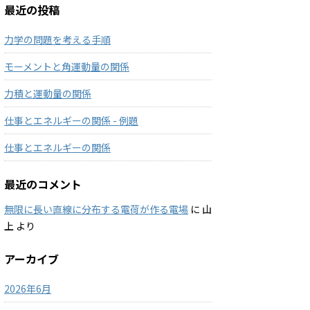
最近の投稿
力学の問題を考える手順
モーメントと角運動量の関係
力積と運動量の関係
仕事とエネルギーの関係 - 例題
仕事とエネルギーの関係
最近のコメント
無限に長い直線に分布する電荷が作る電場
に
山
上
より
アーカイブ
2026年6月