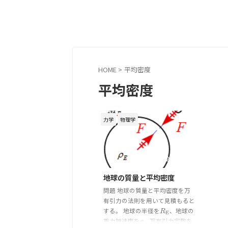
HOME
>
平均密度
平均密度
力学
物理学
2020/2/11
地球の質量と平均密度
問題 地球の質量と平均密度を万
有引力の法則を用いて見積もると
する。 地球の半径を
、地球の
R
E
R
E
重力加速度を
、万有引力定数を
g
g