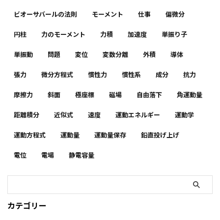
ビオーサバールの法則
モーメント
仕事
偏微分
円柱
力のモーメント
力積
加速度
単振り子
単振動
問題
変位
変数分離
外積
導体
張力
微分方程式
慣性力
慣性系
成分
抗力
摩擦力
斜面
極座標
磁場
自由落下
角運動量
距離積分
近似式
速度
運動エネルギー
運動学
運動方程式
運動量
運動量保存
鉛直投げ上げ
電位
電場
静電容量
カテゴリー