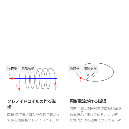
物理学
電磁気学
物理学
電磁気学
2024/9/22
2024/9/21
ソレノイドコイルの作る磁
円形電流が作る磁場
場
問題 半径
の円形電流に時計回り
a
a
⃗
問題 単位長さ当たりの巻き数が
の電流
が流れている。 この円
n
I
→
n
I
である無限長ソレノイドコイルが
形電流が作る磁場について以下の
作る磁場について以下の問いに答
問いに答えよ。 (1) 半径
の円形
a
a