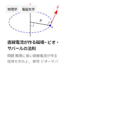
えよ。 (1) 中心軸上の磁場
を
電流が中心軸上に作る磁場
を
B
z
n
B
z
B
B
z
z
n
求めよ。 解答 円形電流が作る磁
求めよ。 (2) 半径
の円形電流が
a
物理学
電磁気学
a
場の結果より円形電流の中心軸上
中心点
に作る磁場
を求め
o
B
z
0
o
B
z
0
に作られる磁場の大きさ
は
よ。 解答 (1) 円形電流の微小部分
B
z
B
z
⃗
d
を設定し、この微小部分が中
d
s
→
s
2
μ
I
a
0
2024/10/2
=
心軸上の中心から距離
離れた位
z
B
z
B
z
=
μ
0
I
2
a
2
(
a
2
+
z
2
)
3
2
z
2
3
2
2
(
+
)
置に作る磁場を考える。 ベクト
a
z
2
直線電流が作る磁場~ ビオ・
ル部分を抜き出すと下図のように
である。この円形電流が重なって
サバールの法則
なる。 ビオーサバールの法則よ
ソレノイドコイルが形成されると
り、 \begin ...
問題 無限に長い直線電流が作る
考えると ...
磁場を求めよ。 解答 ビオーサバ
ールの法則より電流の微小部分
⃗
(電流素片)
d
が点Pの位置に作
I
d
s
→
I
s
⃗
る磁場
は
d
B
→
d
B
⃗
⃗
d
×
μ
I
s
r
⃗
0
d
B
→
=
μ
0
4
π
I
d
s
→
×
r
→
r
3
d
=
B
4
3
π
r
と表されるので、 直線電流の微
小部分が作る電流から距離
の位
R
R
置の磁場の大きさ
d
は ...
d
B
B